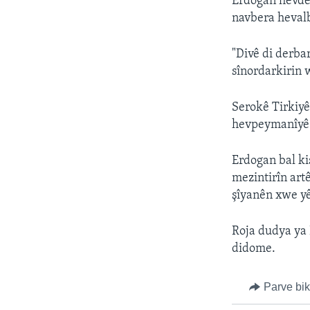
Erdogan hevdem
navbera heval
"Divê di derba
sînordarkirin w
Serokê Tirkiyê
hevpeymanîyê b
Erdogan bal ki
mezintirîn art
şîyanên xwe y
Roja dudya ya 
didome.
Parve bi