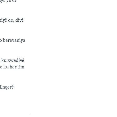
yê ya di
nîyê de, divê
bo berevanîya
e, ku xwedîyê
e ku her tim
 Enqerê