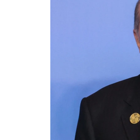
ÇAND Û HUNER
SERNIVÎS
SORANÎ