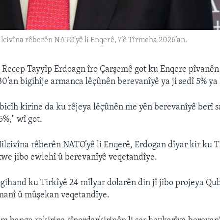
lcivîna rêberên NATO’yê li Enqerê, 7’ê Tîrmeha 2026’an.
 Recep Tayyîp Erdoagn îro Çarşemê got ku Enqere pîvanên
0’an bigihîje armanca lêçûnên berevanîyê ya ji sedî 5% ya
 bicîh kirine da ku rêjeya lêçûnên me yên berevanîyê berî 
,5%," wî got.
Hilcivîna rêberên NATO’yê li Enqerê, Erdogan dîyar kir ku Ti
xwe jibo ewlehî û berevanîyê veqetandîye.
gihand ku Tirkîyê 24 mîlyar dolarên din jî jibo projeya Qu
manî û mûşekan veqetandîye.