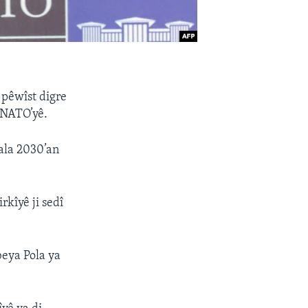
 pêwîst digre
 NATO’yê.
sala 2030’an
rkîyê ji sedî
beya Pola ya