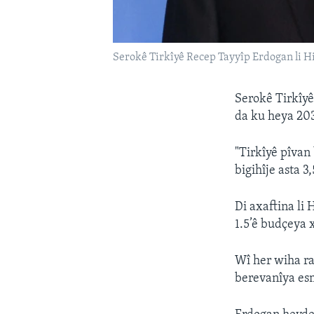
Serokê Tirkîyê Recep Tayyîp Erdogan li Hi
Serokê Tirkîyê
da ku heya 203
"Tirkîyê pîvan
bigihîje asta 3
Di axaftina li 
1.5’ê budçeya 
Wî her wiha ra
berevanîya es