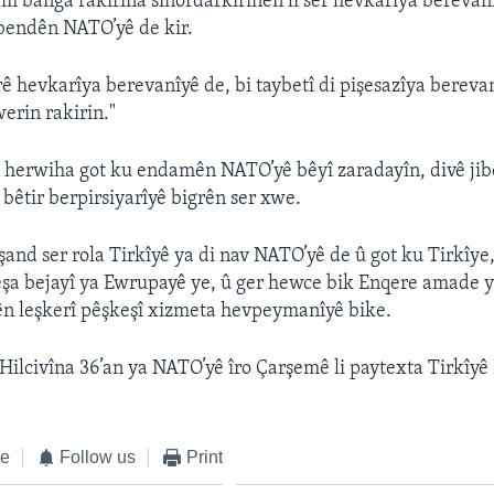
 banga rakirina sînordarkirinên li ser hevkarîya berevanî
bendên NATO’yê de kir.
rê hevkarîya berevanîyê de, bi taybetî di pişesazîya bereva
erin rakirin."
 herwiha got ku endamên NATO’yê bêyî zaradayîn, divê ji
êtir berpirsiyarîyê bigrên ser xwe.
şand ser rola Tirkîyê ya di nav NATO’yê de û got ku Tirkîy
êşa bejayî ya Ewrupayê ye, û ger hewce bik Enqere amade y
ên leşkerî pêşkeşî xizmeta hevpeymanîyê bike.
Hilcivîna 36’an ya NATO’yê îro Çarşemê li paytexta Tirkîyê
ke
Follow us
Print