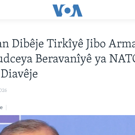
n Dibêje Tirkîyê Jibo Arm
udceya Beravanîyê ya NAT
Diavêje
2026
ke