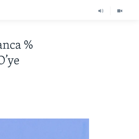
anca %
O’ye