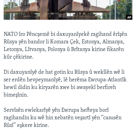
ÇAND Û HUNER
SERNIVÎS
SORANÎ
NATO îro Pêncşemê bi daxuyanîyekê ragihand êrîşên
Rûsya yên bandor li Komara Çek, Estonya, Almanya,
Learning English
Letonya, Lîtvanya, Polonya û Brîtanya kirine fikarên
kûr çêkirine.
FOLLOW US
Di daxuyanîyê de hat gotin ku Rûsya û wekîlên wê li
ser erdên hevpeymanîyê, lê herêma Ewrupa-Atlantîk
hewil didin ku kiryarên xwe bi awayekî berfireh
Zimanên Din
bimeşînin.
Servîsên ewlekarîyê yên Ewrupa hefteya borî
ragihandin ku wê hin xebatên veşartî yên ‘’casusên
Rûsî’’ eşkere kirine.