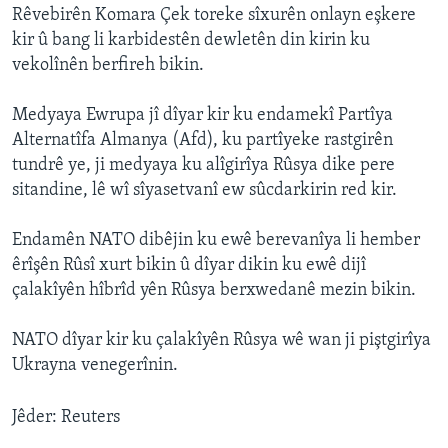
Rêvebirên Komara Çek toreke sîxurên onlayn eşkere
kir û bang li karbidestên dewletên din kirin ku
vekolînên berfireh bikin.
Medyaya Ewrupa jî dîyar kir ku endamekî Partîya
Alternatîfa Almanya (Afd), ku partîyeke rastgirên
tundrê ye, ji medyaya ku alîgirîya Rûsya dike pere
sitandine, lê wî sîyasetvanî ew sûcdarkirin red kir.
Endamên NATO dibêjin ku ewê berevanîya li hember
êrîşên Rûsî xurt bikin û dîyar dikin ku ewê dijî
çalakîyên hîbrîd yên Rûsya berxwedanê mezin bikin.
NATO dîyar kir ku çalakîyên Rûsya wê wan ji piştgirîya
Ukrayna venegerînin.
Jêder: Reuters