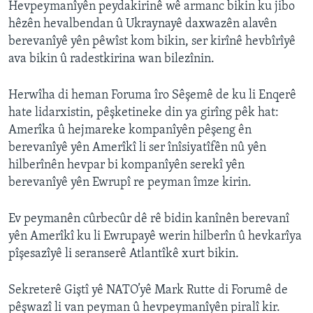
Hevpeymanîyên peydakirinê wê armanc bikin ku jibo
hêzên hevalbendan û Ukraynayê daxwazên alavên
berevanîyê yên pêwîst kom bikin, ser kirînê hevbîrîyê
ava bikin û radestkirina wan bilezînin.
Herwîha di heman Foruma îro Sêşemê de ku li Enqerê
hate lidarxistin, pêşketineke din ya girîng pêk hat:
Amerîka û hejmareke kompanîyên pêşeng ên
berevanîyê yên Amerîkî li ser înîsiyatîfên nû yên
hilberînên hevpar bi kompanîyên serekî yên
berevanîyê yên Ewrupî re peyman îmze kirin.
Ev peymanên cûrbecûr dê rê bidin kanînên berevanî
yên Amerîkî ku li Ewrupayê werin hilberîn û hevkarîya
pîşesazîyê li seranserê Atlantîkê xurt bikin.
Sekreterê Giştî yê NATO’yê Mark Rutte di Forumê de
pêşwazî li van peyman û hevpeymanîyên piralî kir.