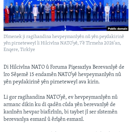
ÇAND Û HUNER
SERNIVÎS
SORANÎ
Dîmenek ji ragihandina hevpeymanîyên nû yên peydakirinê
Learning English
yên pirneteweyî li Hilcivîna NATO’yê, 7’ê Tîrmeha 2026’an,
Enqere, Tirkîye
FOLLOW US
Di Hilcivîna NATO û Foruma Pişesazîya Berevanîyê de
îro Sêşemê 15 endamên NATO’yê hevpeymanîyên nû
yên peydakirinê yên pirneteweyî ava kirin.
Zimanên Din
Li gor ragihandina NATO’yê, ev hevpeymanîyên nû
armanc dikin ku di qadên cûda yên berevanîyê de
kanînên hevpar biafirînîn, bi taybet jî ser sîstemên
berevanîya esmanî û êrîşên esmanî.