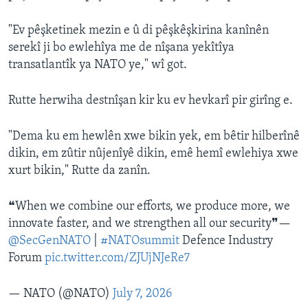
"Ev pêşketinek mezin e û di pêşkêşkirina kanînên
serekî ji bo ewlehîya me de nîşana yekîtîya
transatlantîk ya NATO ye," wî got.
Rutte herwiha destnîşan kir ku ev hevkarî pir girîng e.
"Dema ku em hewlên xwe bikin yek, em bêtir hilberînê
dikin, em zûtir nûjenîyê dikin, emê hemî ewlehiya xwe
xurt bikin," Rutte da zanîn.
❝When we combine our efforts, we produce more, we
innovate faster, and we strengthen all our security❞—
@SecGenNATO
|
#NATOsummit
Defence Industry
Forum
pic.twitter.com/ZJUjNJeRe7
— NATO (@NATO)
July 7, 2026