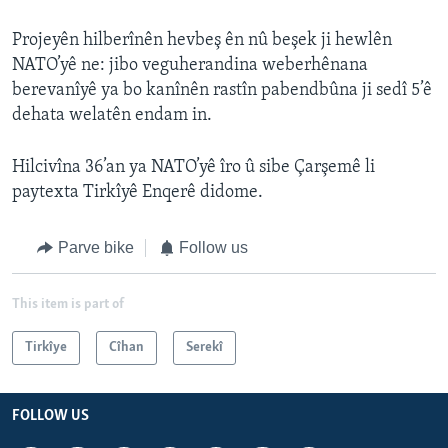
Projeyên hilberînên hevbeş ên nû beşek ji hewlên
NATO’yê ne: jibo veguherandina weberhênana
berevanîyê ya bo kanînên rastîn pabendbûna ji sedî 5’ê
dehata welatên endam in.
Hilcivîna 36’an ya NATO’yê îro û sibe Çarşemê li
paytexta Tirkîyê Enqerê didome.
Parve bike
Follow us
This item is part of
Tirkîye
Cîhan
Serekî
FOLLOW US