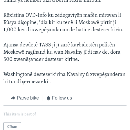
bilind ya hember dizî û bertîl rexne kiribûn.
Rêxistina OVD-Info ku zêdegavîyên mafên mirovan li
Rûsya dişopîne, îdia kir ku tenê li Moskowê pirtir ji
1,000 kes di xwepêşandanan de hatine desteser kirin.
Ajansa dewletê TASS jî ji zarê karbidestên polîsên
Moskowê ragihand ku wan Navalny jî di nav de, dora
500 xwenêşander desteser kirine.
Washingtonê desteserkirina Navalny û xwepêşanderan
bi tundî şermezar kir.
Parve bike
Follow us
This item is part of
Cîhan