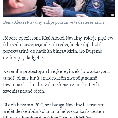
ÇAND Û HUNER
SERNIVÎS
Dema Alexei Navalny ji alîyê polîsan ve tê desteser kirin
SORANÎ
Learning English
Rêberê opozîsyona Rûsî Alexei Navalny, rokeje piştî ew
û bi sedan xwepêşander di rêdeçûneke dijî dizî û
perexwarinê de hatibûn binçav kirin, îro Duşemê
FOLLOW US
derket pêş dadgehê.
Keremlîn protestoyan bi eşkereyî wek "provokasyona
Zimanên Din
tundî" bi nav kir û amadekarên xwepêşandanê
tawanbar kir ku dirav dane kesên genc ku tev li
xwenîşandanê bibin.
Bi deh hezaran Rûsî, ser banga Navalny li seranser
welêt derketibûn kolanan û helwesta karbidestên