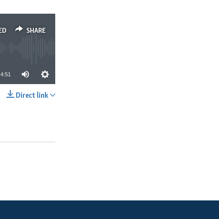
ED
SHARE
4:51
Direct link
SHARE