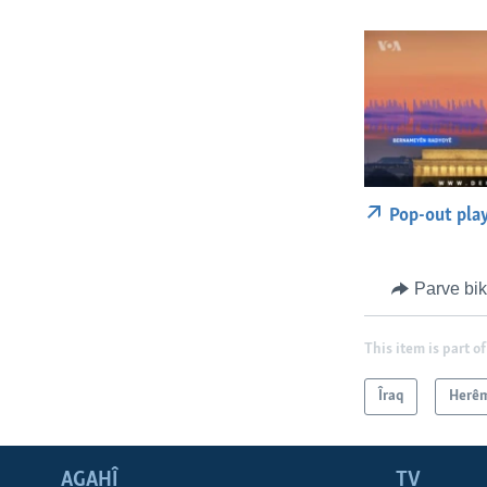
Pop-out pla
Parve bi
This item is part of
Îraq
Herê
AGAHÎ
TV