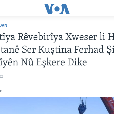
DAN
îya Rêvebirîya Xweser li
tanê Ser Kuştina Ferhad Şi
îyên Nû Eşkere Dike
22
ke