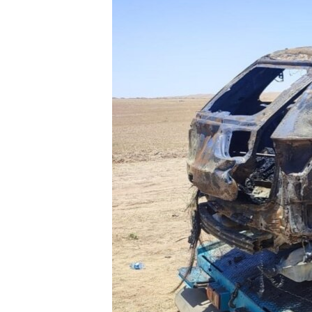
ÇAND Û HUNER
SERNIVÎS
SORANÎ