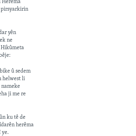
 û Herêma
 pirsyarkirin
dar yên
tek ne
ji Hikûmeta
bêje:
 bike û sedem
 helwest li
ne nameke
eha ji me re
ûn ku tê de
ndîdarên herêma
 ye.