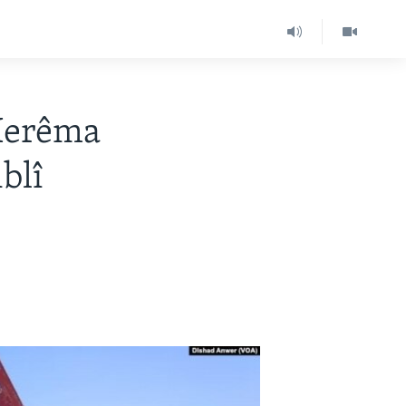
 Herêma
blî