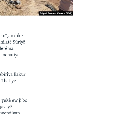
stnîşan dike
hilatê Sûriyê
 Herêma
n nehatiye
ebirîya Bakur
mî hatiye
 yekê ew ji bo
ojavayê
peywendiyan