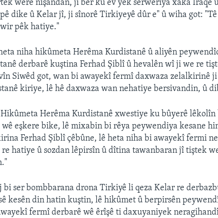
tek were nîşandan, ji ber ku ev yek serweriya xaka Iraqê
ê dike û Kelar jî, ji sînorê Tirkiyeyê dûr e" û wiha got: "Tê
 wir pêk hatiye."
 heta niha hikûmeta Herêma Kurdistanê û aliyên peywendî
anê derbarê kuştina Ferhad Şiblî û hevalên wî ji we re tiş
vîn Siwêd got, wan bi awayekî fermî daxwaza zelalkirinê 
anê kiriye, lê hê daxwaza wan nehatiye bersivandin, û di
ji Hikûmeta Herêma Kurdistanê xwestiye ku bûyerê lêkolîn
t wê eşkere bike, lê mixabin bi rêya peywendiya kesane hin
rina Ferhad Şiblî çêbûne, lê heta niha bi awayekî fermi 
 re hatiye û sozdan lêpirsîn û dîtina tawanbaran jî tiştek w
n."
j bi ser bombbarana drona Tirkiyê li qeza Kelar re derbazb
 sê kesên din hatin kuştin, lê hikûmet û berpirsên peywe
awayekî fermî derbarê wê êrîşê ti daxuyaniyek neragihandî