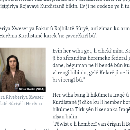
ştgiriya Rojavayê Kurdistanê bikin. Ev jî ne qedexe ye li t
iya Xweser ya Bakur û Rojhilatê Sûryê, anî ziman ku arm
i Herêma Kurdistanê karek 'ne çaverêkirî bû'.
Evîn her wiha got, li cihekî mîna 
ji bo afirandina herêmeke federal 
dane, bêguman ne li bendê bûn ku
vî rengî bibînin, gelê Kelarê jî ne 
bi vî rengî bû."
Her wiha bang li hikûmeta Iraqê 
ra Rîveberiya Xweser
Kurdistanê jî dike ku li hember 
latê Sûriyê li Herêma
hikûmeta Tirk yên li ser xaka Ira
nîşan bidin
"Pêwîst e li hemberî van êrîşan li