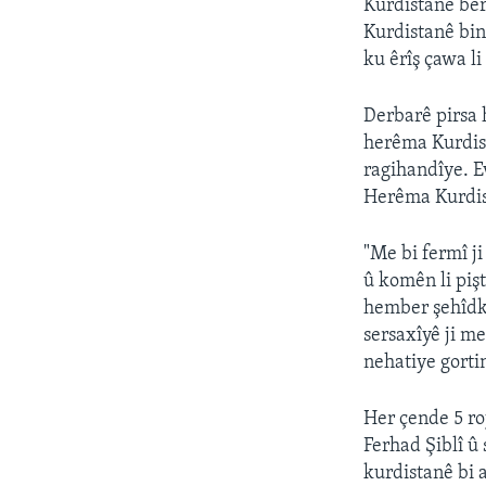
Kurdistanê ber
Kurdistanê binp
ku êrîş çawa li
Derbarê pirsa
herêma Kurdist
ragihandîye. E
Herêma Kurdist
"Me bi fermî 
û komên li piş
hember şehîdki
sersaxîyê ji me
nehatiye gorti
Her çende 5 ro
Ferhad Şiblî û
kurdistanê bi 