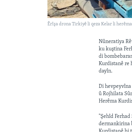
Êrîşa drona Tirkiyê li qeza Kelar li herê
Nûneratiya Rêv
ku kuştina Fer
di bombebarana
Kurdistanê re 
dayîn.
Di hevpeyvîna 
û Rojhilata Sû
Herêma Kurdist
"Şehîd Ferhad 
dermankirina b
Kurdistanê bi 