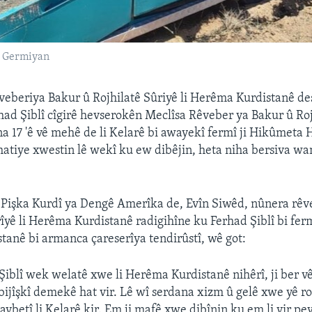
ma Germiyan
eberiya Bakur û Rojhilatê Sûriyê li Herêma Kurdistanê de
had Şiblî cîgirê hevserokên Meclîsa Rêveber ya Bakur û Roj
 17 'ê vê mehê de li Kelarê bi awayekî fermî ji Hikûmeta
hatiye xwestin lê wekî ku ew dibêjin, heta niha bersiva wa
Pişka Kurdî ya Dengê Amerîka de, Evîn Siwêd, nûnera rêv
rîyê li Herêma Kurdistanê radigihîne ku Ferhad Şiblî bi fer
anê bi armanca çareserîya tendirûstî, wê got:
Şiblî wek welatê xwe li Herêma Kurdistanê nihêrî, ji ber vê
ijîşkî demekê hat vir. Lê wî serdana xizm û gelê xwe yê r
taybetî li Kelarê kir. Em ji mafê xwe dibînin ku em li vir 