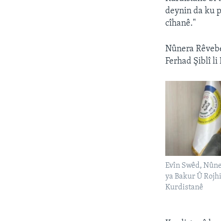
deynin da ku pi
cîhanê."
Nûnera Rêveber
Ferhad Şiblî l
Evîn Swêd, Nûne
ya Bakur Û Rojhi
Kurdistanê