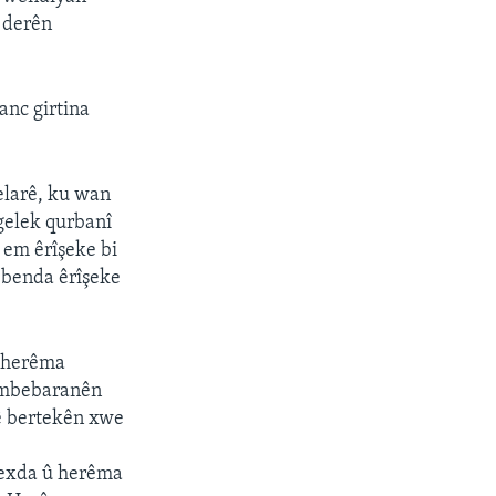
u derên
anc girtina
Kelarê, ku wan
gelek qurbanî
 em êrîşeke bi
li benda êrîşeke
û herêma
bombebaranên
qê bertekên xwe
 Bexda û herêma