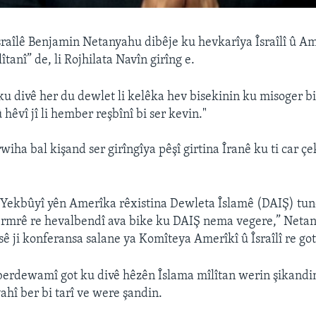
raîlê Benjamin Netanyahu dibêje ku hevkarîya Îsraîlî û Am
lîtanî” de, li Rojhilata Navîn girîng e.
ku divê her du dewlet li kelêka hev bisekinin ku misoger bi
 hêvî jî li hember reşbînî bi ser kevin."
iha bal kişand ser girîngîya pêşî girtina Îranê ku ti car ç
Yekbûyî yên Amerîka rêxistina Dewleta Îslamê (DAIŞ) tune
rmrê re hevalbendî ava bike ku DAIŞ nema vegere,” Netan
ê ji konferansa salane ya Komîteya Amerîkî û Îsraîlî re got
erdewamî got ku divê hêzên Îslama mîlîtan werin şikandin
ahî ber bi tarî ve were şandin.