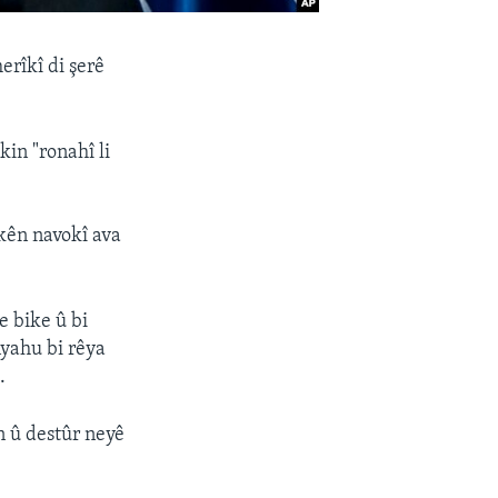
erîkî di şerê
kin "ronahî li
ekên navokî ava
 bike û bi
yahu bi rêya
.
 û destûr neyê