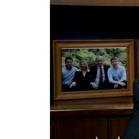
ÇAND Û HUNER
SERNIVÎS
SORANÎ