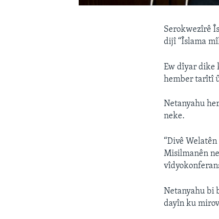
Serokwezîrê Îs
dijî “Îslama mî
Ew dîyar dike 
hember tarîtî û
Netanyahu herw
neke.
“Divê Welatên 
Misilmanên ne
vîdyokonferans
Netanyahu bi b
dayîn ku mirov