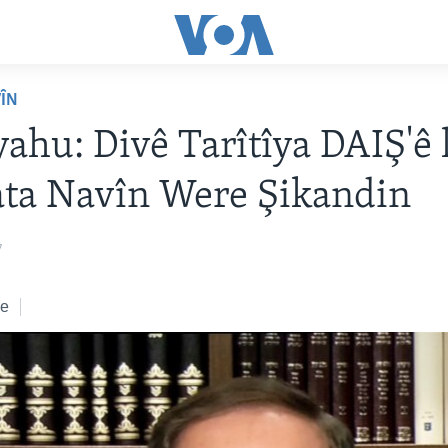
VÎN
ahu: Divê Tarîtîya DAIŞ'ê l
ata Navîn Were Şikandin
7
ke