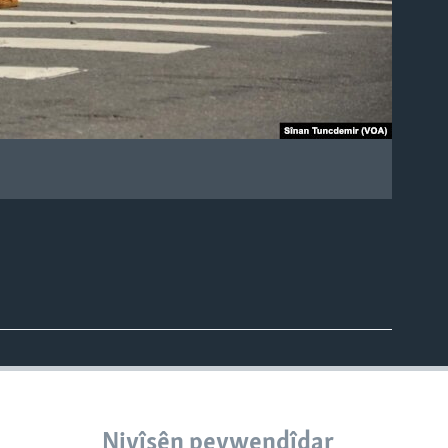
Nivîsên peywendîdar