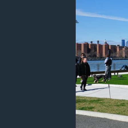
ÇAND Û HUNER
SERNIVÎS
SORANÎ