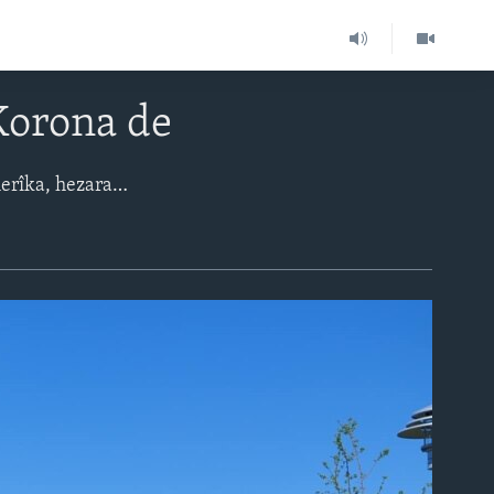
Korona de
Bajarê New York yek j bajar û herêmên herî ziyan pêketî ya vîrusa korona ye li Amerîka, hezaran kes heta niha li wî bajarê herî qelebalix bi vîrusa korona ketine û 10an jî mirine.