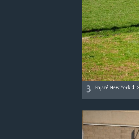
3
Bajarê New York di 