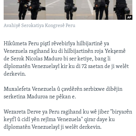
ÇAND Û HUNER
SERNIVÎS
Avahiyê Serokatiya Kongresê Peru
SORANÎ
Learning English
Hikûmeta Peru piştî rêvebirîya hilbijartinê ya
Venezuela ragihand ku di hilbijartinên roja Yekşemê
de Serok Nicolas Maduro bi ser ketiye, bang li
FOLLOW US
dîplomatên Venezuelayî kir ku di 72 saetan de ji welêt
derkevin.
Zimanên Din
Muxalefeta Venezuela û çavdêrên serbixwe dibêjin
serketina Maduroa ne pêkan e.
Wezareta Derve ya Peru ragihand ku wê jiber "biryarên
keyfî û cidî yên rejîma Venezuela" qirar daye ku
dîplomatên Venezuelayî ji welêt derkevin.