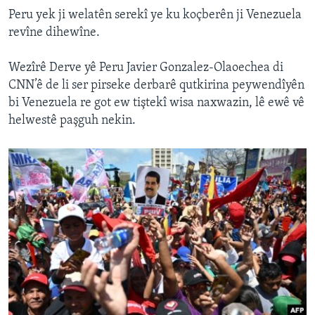
Peru yek ji welatên serekî ye ku koçberên ji Venezuela
revîne dihewîne.
Wezîrê Derve yê Peru Javier Gonzalez-Olaoechea di
CNN’ê de li ser pirseke derbarê qutkirina peywendîyên
bi Venezuela re got ew tiştekî wisa naxwazin, lê ewê vê
helwestê paşguh nekin.