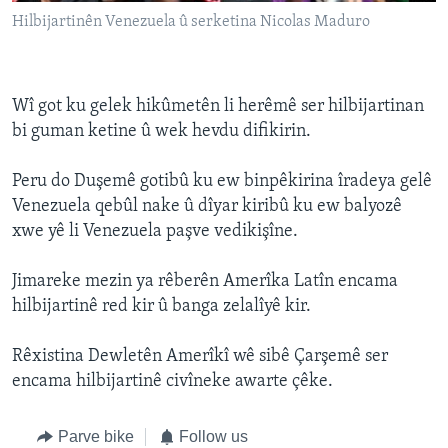
Hilbijartinên Venezuela û serketina Nicolas Maduro
Wî got ku gelek hikûmetên li herêmê ser hilbijartinan
bi guman ketine û wek hevdu difikirin.
Peru do Duşemê gotibû ku ew binpêkirina îradeya gelê
Venezuela qebûl nake û dîyar kiribû ku ew balyozê
xwe yê li Venezuela paşve vedikişîne.
Jimareke mezin ya rêberên Amerîka Latîn encama
hilbijartinê red kir û banga zelalîyê kir.
Rêxistina Dewletên Amerîkî wê sibê Çarşemê ser
encama hilbijartinê civîneke awarte çêke.
Parve bike
Follow us