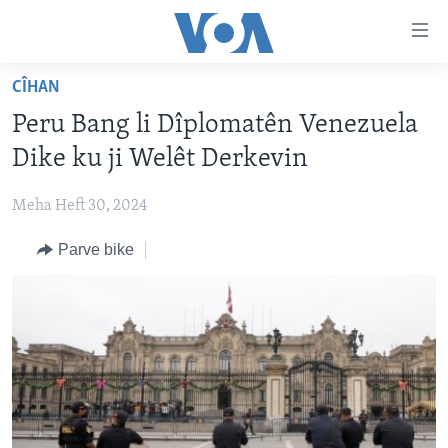
Lînkên
eksesibilîtî
Yekser
CÎHAN
here
DESTPÊK
Peru Bang li Dîplomatên Venezuela
naveroka
NÛÇE
serekî
Dike ku ji Welêt Derkevin
HERÊMÊN KURDAN
Yekser
VÎDYO GALERÎ
here
Meha Heft 30, 2024
AMERÎKA
FOTO GALERÎ
Malpera
Parve bike
TIRKÎYE
RADYO
serekî
Yekser
SÛRÎYE
HEVPEYVÎN
here
ÎRAQ
Lêgerînê
ÎRAN
ROJHILATA NAVÎN
CÎHAN