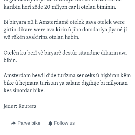
karibin herî zêde 20 mîlyon car li otelan bimînin.
Bi biryara nû li Amsterdamê otelek gava otelek were
girtin dikare were ava kirin û jibo domdarîya jîyanê jî
wê rêkên avakirina otelan hebin.
Otelên ku berî vê biryarê destûr sitandine dikarin ava
bibin.
Amsterdam hewil dide turîzma ser seks û hişbiran kêm
bike û hejmara turîstan ya salane digihije bi mîlyonan
kes sînordar bike.
Jêder: Reuters
Parve bike
Follow us