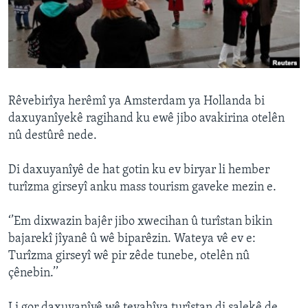
ÇAND Û HUNER
SERNIVÎS
SORANÎ
Learning English
Rêvebirîya herêmî ya Amsterdam ya Hollanda bi
daxuyanîyekê ragihand ku ewê jibo avakirina otelên
nû destûrê nede.
FOLLOW US
Di daxuyanîyê de hat gotin ku ev biryar li hember
turîzma girseyî anku mass tourism gaveke mezin e.
Zimanên Din
‘’Em dixwazin bajêr jibo xwecihan û turîstan bikin
bajarekî jîyanê û wê biparêzin. Wateya vê ev e:
Turîzma girseyî wê pir zêde tunebe, otelên nû
çênebin.’’
Li gor daxuyanîyê wê tevahîya turîstan di salekê de