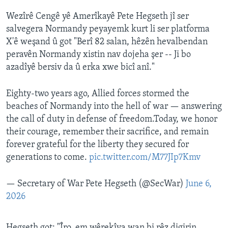
Wezîrê Cengê yê Amerîkayê Pete Hegseth jî ser
salvegera Normandy peyayemk kurt li ser platforma
X'ê weşand û got "Berî 82 salan, hêzên hevalbendan
peravên Normandy xistin nav dojeha şer -- Ji bo
azadîyê bersiv da û erka xwe bicî anî."
Eighty-two years ago, Allied forces stormed the
beaches of Normandy into the hell of war — answering
the call of duty in defense of freedom.Today, we honor
their courage, remember their sacrifice, and remain
forever grateful for the liberty they secured for
generations to come.
pic.twitter.com/M77JIp7Kmv
— Secretary of War Pete Hegseth (@SecWar)
June 6,
2026
Hegseth got: "Îro, em wêrekîya wan bi rêz digirin,