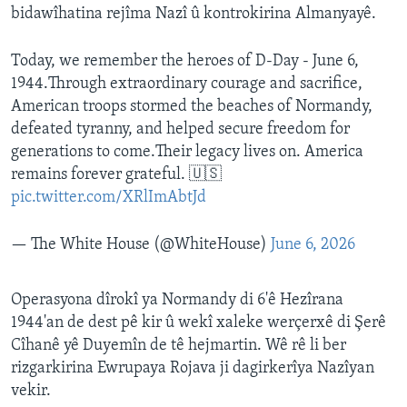
bidawîhatina rejîma Nazî û kontrokirina Almanyayê.
Today, we remember the heroes of D-Day - June 6,
1944.Through extraordinary courage and sacrifice,
American troops stormed the beaches of Normandy,
defeated tyranny, and helped secure freedom for
generations to come.Their legacy lives on. America
remains forever grateful. 🇺🇸
pic.twitter.com/XRlImAbtJd
— The White House (@WhiteHouse)
June 6, 2026
Operasyona dîrokî ya Normandy di 6'ê Hezîrana
1944'an de dest pê kir û wekî xaleke werçerxê di Şerê
Cîhanê yê Duyemîn de tê hejmartin. Wê rê li ber
rizgarkirina Ewrupaya Rojava ji dagirkerîya Nazîyan
vekir.