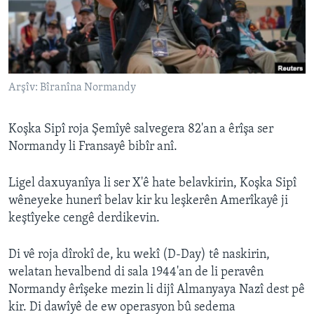
ÇAND Û HUNER
SERNIVÎS
SORANÎ
Arşîv: Bîranîna Normandy
Learning English
Koşka Sipî roja Şemîyê salvegera 82'an a êrîşa ser
FOLLOW US
Normandy li Fransayê bibîr anî.
Ligel daxuyanîya li ser X'ê hate belavkirin, Koşka Sipî
wêneyeke hunerî belav kir ku leşkerên Amerîkayê ji
Zimanên Din
keştîyeke cengê derdikevin.
Di vê roja dîrokî de, ku wekî (D-Day) tê naskirin,
welatan hevalbend di sala 1944'an de li peravên
Normandy êrîşeke mezin li dijî Almanyaya Nazî dest pê
kir. Di dawîyê de ew operasyon bû sedema