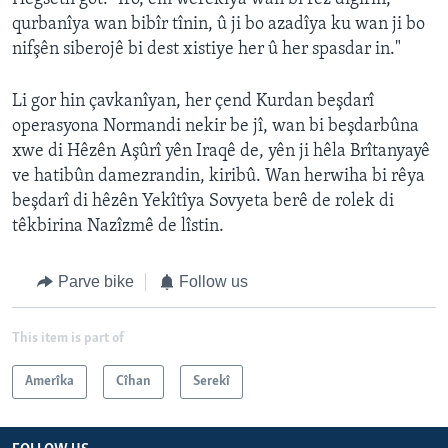
qurbanîya wan bibîr tînin, û ji bo azadîya ku wan ji bo
nifşên siberojê bi dest xistiye her û her spasdar in."
Li gor hin çavkanîyan, her çend Kurdan beşdarî
operasyona Normandi nekir be jî, wan bi beşdarbûna
xwe di Hêzên Aşûrî yên Iraqê de, yên ji hêla Brîtanyayê
ve hatibûn damezrandin, kiribû. Wan herwiha bi rêya
beşdarî di hêzên Yekîtîya Sovyeta berê de rolek di
têkbirina Nazîzmê de lîstin.
Parve bike
Follow us
This item is part of
Amerîka
Cîhan
Serekî