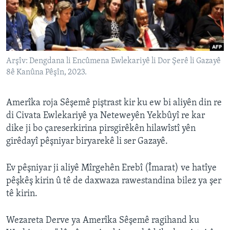
ÇAND Û HUNER
SERNIVÎS
SORANÎ
Arşîv: Dengdana li Encûmena Ewlekariyê li Dor Şerê li Gazayê
8ê Kanûna Pêşîn, 2023.
Learning English
FOLLOW US
Amerîka roja Sêşemê piştrast kir ku ew bi aliyên din re
di Civata Ewlekariyê ya Neteweyên Yekbûyî re kar
dike ji bo çareserkirina pirsgirêkên hilawîstî yên
girêdayî pêşniyar biryarekê li ser Gazayê.
Zimanên Din
Ev pêşniyar ji aliyê Mîrgehên Erebî (Îmarat) ve hatîye
pêşkêş kirin û tê de daxwaza rawestandina bilez ya şer
tê kirin.
Wezareta Derve ya Amerîka Sêşemê ragihand ku