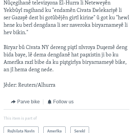
Nûçegihanê televizyona El-Hurra li Neteweyên
Yekbûyî ragihand ku "endamên Civata Ewlekariyê li
ser Gazayê dest bi gotûbêjên girtî kirine" û got ku "hewl
hene ku berî dengdana li ser naveroka biryarnameyê li
hev bikin."
Biryar bû Civata NY dereng piştî nîvroya Duşemê deng
bida baye, lê dema dengdanê hat paşxistin ji bo ku
Amerîka razî bibe da ku piştgirîya biryarnameyê bike,
an jî hema deng nede.
Jêder: Reuters/Alhurra
Parve bike
Follow us
This item is part of
Rojhilata Navîn
Amerîka
Serekî