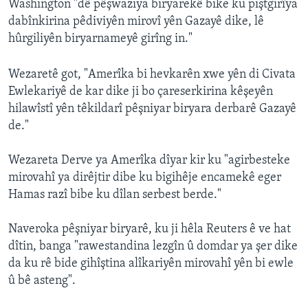
Washington "dê pêşwaziya biryarekê bike ku piştgirîya
dabînkirina pêdiviyên mirovî yên Gazayê dike, lê
hûrgiliyên biryarnameyê girîng in."
Wezaretê got, "Amerîka bi hevkarên xwe yên di Civata
Ewlekariyê de kar dike ji bo çareserkirina kêşeyên
hilawîstî yên têkildarî pêşniyar biryara derbarê Gazayê
de."
Wezareta Derve ya Amerîka dîyar kir ku "agirbesteke
mirovahî ya dirêjtir dibe ku bigihêje encamekê eger
Hamas razî bibe ku dîlan serbest berde."
Naveroka pêşniyar biryarê, ku ji hêla Reuters ê ve hat
dîtin, banga "rawestandina lezgîn û domdar ya şer dike
da ku rê bide gihîştina alîkariyên mirovahî yên bi ewle
û bê asteng".