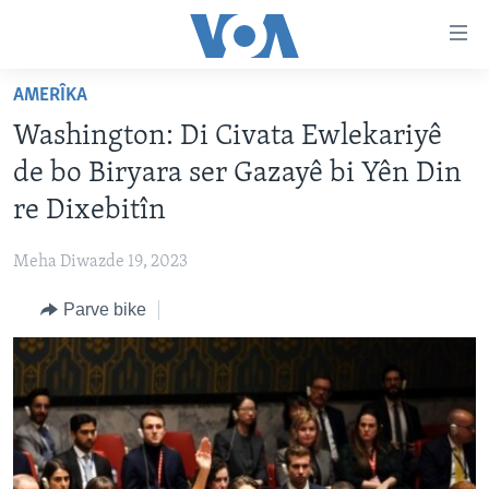
Lînkên
eksesibilîtî
Yekser
AMERÎKA
here
DESTPÊK
Washington: Di Civata Ewlekariyê
naveroka
NÛÇE
serekî
de bo Biryara ser Gazayê bi Yên Din
HERÊMÊN KURDAN
Yekser
VÎDYO GALERÎ
re Dixebitîn
here
AMERÎKA
FOTO GALERÎ
Malpera
Meha Diwazde 19, 2023
TIRKÎYE
RADYO
serekî
Yekser
Parve bike
SÛRÎYE
HEVPEYVÎN
here
ÎRAQ
Lêgerînê
ÎRAN
ROJHILATA NAVÎN
CÎHAN