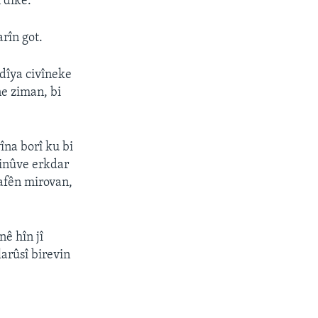
 dike.
arîn got.
dîya civîneke
ne ziman, bi
îna borî ku bi
jinûve erkdar
afên mirovan,
ê hîn jî
arûsî birevin