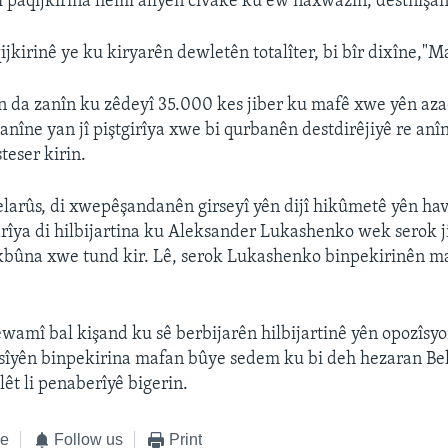
 paqijkirina hemî alîyên civakê ku ew naxwazin, destnîşan
jkirinê ye ku kiryarên dewletên totalîter, bi bîr dixîne,"M
 da zanîn ku zêdeyî 35.000 kes jiber ku mafê xwe yên aza
anîne yan jî piştgirîya xwe bi qurbanên destdirêjiyê re anî
teser kirin.
larûs, di xwepêşandanên girseyî yên dijî hikûmetê yên hav
rîya di hilbijartina ku Aleksander Lukashenko wek serok 
îkbûna xwe tund kir. Lê, serok Lukashenko binpekirinên m
wamî bal kişand ku sê berbijarên hilbijartinê yên opozîsyon
rsîyên binpekirina mafan bûye sedem ku bi deh hezaran Bel
lêt li penaberîyê bigerin.
ke
Follow us
Print