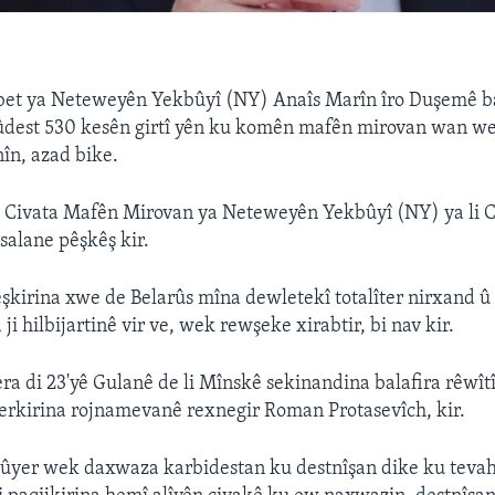
bet ya Neteweyên Yekbûyî (NY) Anaîs Marîn îro Duşemê ba
ûdest 530 kesên girtî yên ku komên mafên mirovan wan we
nîn, azad bike.
i Civata Mafên Mirovan ya Neteweyên Yekbûyî (NY) ya li 
salane pêşkêş kir.
şkirina xwe de Belarûs mîna dewletekî totalîter nirxand û
ji hilbijartinê vir ve, wek rewşeke xirabtir, bi nav kir.
a di 23'yê Gulanê de li Mînskê sekinandina balafira rêwît
erkirina rojnamevanê rexnegir Roman Protasevîch, kir.
bûyer wek daxwaza karbidestan ku destnîşan dike ku teva