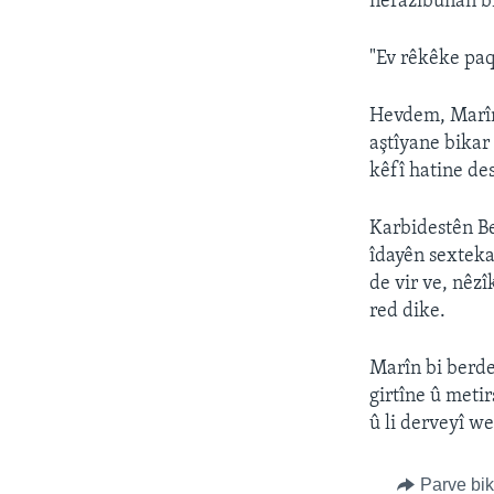
nerazîbûnan bi
"Ev rêkêke paqi
Hevdem, Marîn
aştîyane bikar 
kêfî hatine des
Karbidestên Be
îdayên sexteka
de vir ve, nêz
red dike.
Marîn bi berde
girtîne û meti
û li derveyî we
Parve bi