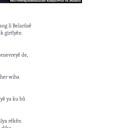
ng li Belarûsê
k girtîyên
Cenevreyê de,
 her wiha
îyê ya ku bû
hîya rêkên