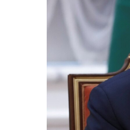
ÇAND Û HUNER
SERNIVÎS
SORANÎ