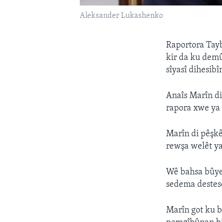
Aleksander Lukashenko
Raportora Tay
kir da ku dem
sîyasî dihesibî
Anaîs Marîn d
rapora xwe ya 
Marîn di pêşkê
rewşa welêt ya 
Wê bahsa bûyer
sedema destes
Marîn got ku 