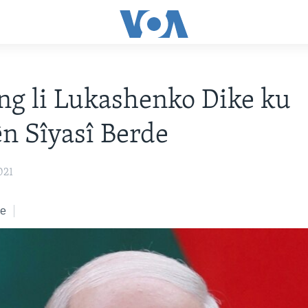
g li Lukashenko Dike ku
ên Sîyasî Berde
021
ke