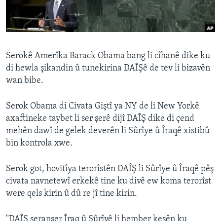
ÇAND Û HUNER
SERNIVÎS
SORANÎ
Serokê Amerîka Barack Obama bang li cîhanê dike ku
di hewla şikandin û tunekirina DAÎŞê de tev li bizavên
Learning English
wan bibe.
FOLLOW US
Serok Obama di Civata Giştî ya NY de li New Yorkê
axaftineke taybet li ser şerê dijî DAÎŞ dike di çend
mehên dawî de gelek deverên li Sûrîye û Îraqê xistibû
bin kontrola xwe.
Zimanên Din
Serok got, hovitîya terorîstên DAÎŞ li Sûrîye û Îraqê pêş
civata navnetewî erkekê tine ku divê ew koma terorîst
were qels kirin û dû re jî tine kirin.
"DAÎŞ seranser Îraq û Sûrîyê li hember kesên ku