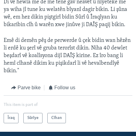
Di vê hewla me de me tenê gav neavêt û nîyeteke me
ya wiha jî tune ku welatên bîyanî dagir bikin. Li şûna
wê, em hez dikin piştgirî bidin Sûrî û Îraqîyan ku
bikaribin cîh û warên xwe jinûve ji DAÎŞ paqij bikin.
Emê di demên pêş de perwerde û çek bidin wan hêzên
li erdê ku şerî vê gruba terorîst dikin. Niha 40 dewlet
beşdarî vê koalîsyona dijî DAÎŞ kirine. Ez îro bang li
hemî cîhanê dikim ku pişikdarî li vê hevalbendîyê
bikin."
Parve bike
Follow us
This item is part of
Îraq
Sûrîye
Cîhan