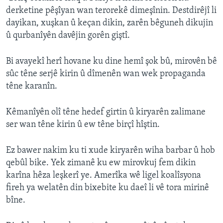
derketine pêşîyan wan terorekê dimeşînin. Destdirêjî li
dayikan, xuşkan û keçan dikin, zarên bêguneh dikujin
û qurbanîyên davêjin gorên giştî.
Bi avayekî herî hovane ku dine hemî şok bû, mirovên bê
sûc têne serjê kirin û dîmenên wan wek propaganda
têne karanîn.
Kêmanîyên olî têne hedef girtin û kiryarên zalimane
ser wan têne kirin û ew têne birçî hîştin.
Ez bawer nakim ku ti xude kiryarên wiha barbar û hob
qebûl bike. Yek zimanê ku ew mirovkuj fem dikin
karîna hêza leşkerî ye. Amerîka wê ligel koalîsyona
fireh ya welatên din bixebite ku daeî li vê tora mirinê
bîne.