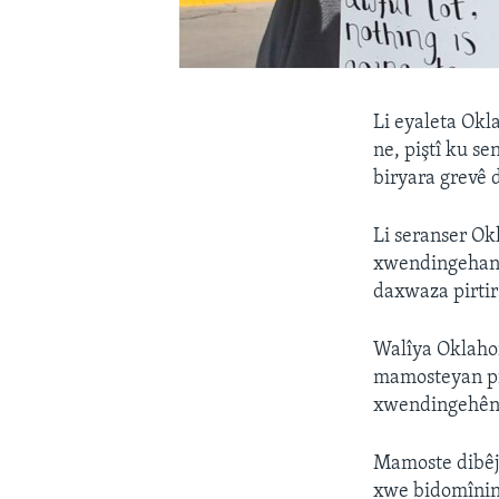
Li eyaleta Okl
ne, piştî ku s
biryara grevê 
Li seranser Ok
xwendingehan.
daxwaza pirtir 
Walîya Oklaho
mamosteyan pir
xwendingehên 
Mamoste dibêj
xwe bidomînin