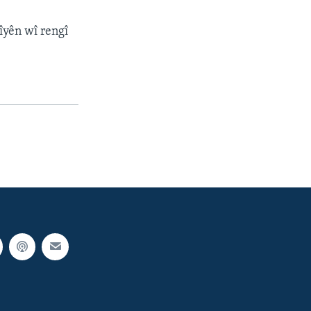
îyên wî rengî