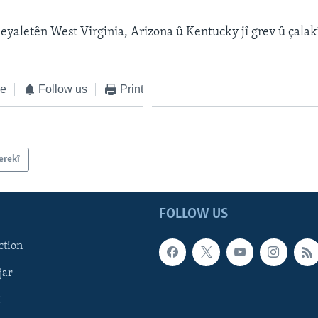
i eyaletên West Virginia, Arizona û Kentucky jî grev û çalak
ke
Follow us
Print
erekî
FOLLOW US
ction
jar
î