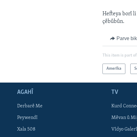
Hefteya borî l
çêbûbûn.
Parve bi
This item is part of
Amerîka
S
AGAHÎ
TV
Learning English
Derbarê Me
Kurd Conne
FOLLOW US
Peywendî
Mêvan û Mi
Xala 508
Vîdyo Galer