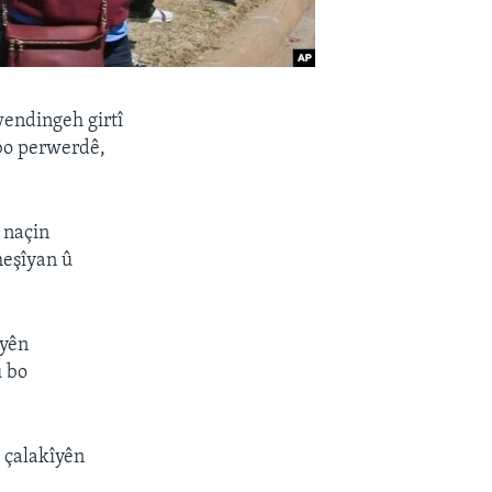
wendingeh girtî
ibo perwerdê,
 naçin
eşîyan û
eyên
û bo
 çalakîyên