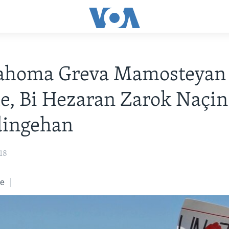
lahoma Greva Mamosteyan
, Bi Hezaran Zarok Naçin
ingehan
18
ke