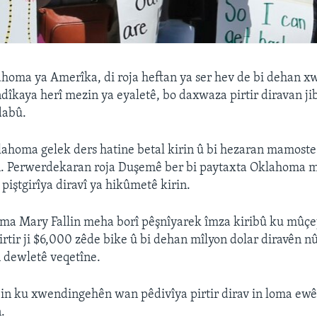
ahoma ya Amerîka, di roja heftan ya ser hev de bi dehan x
endîkaya herî mezin ya eyaletê, bo daxwaza pirtir diravan j
dabû.
lahoma gelek ders hatine betal kirin û bi hezaran mamoste
 Perwerdekaran roja Duşemê ber bi paytaxta Oklahoma m
piştgirîya diravî ya hikûmetê kirin.
ma Mary Fallin meha borî pêşnîyarek îmza kiribû ku mûç
tir ji $6,000 zêde bike û bi dehan mîlyon dolar diravên n
dewletê veqetîne.
in ku xwendingehên wan pêdivîya pirtir dirav in loma ewê
.