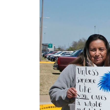
ÇAND Û HUNER
SERNIVÎS
SORANÎ