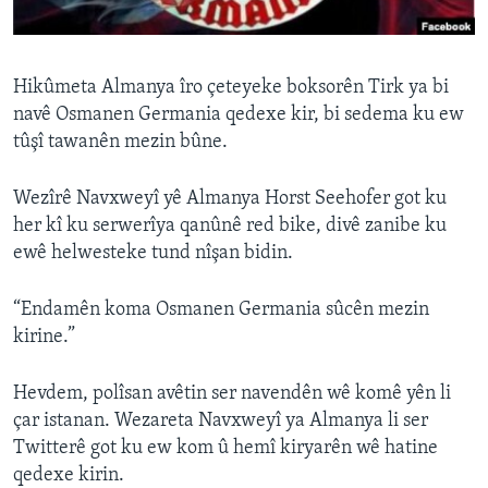
ÇAND Û HUNER
SERNIVÎS
Hikûmeta Almanya îro çeteyeke boksorên Tirk ya bi
SORANÎ
navê Osmanen Germania qedexe kir, bi sedema ku ew
tûşî tawanên mezin bûne.
Learning English
Wezîrê Navxweyî yê Almanya Horst Seehofer got ku
FOLLOW US
her kî ku serwerîya qanûnê red bike, divê zanibe ku
ewê helwesteke tund nîşan bidin.
“Endamên koma Osmanen Germania sûcên mezin
Zimanên Din
kirine.”
Hevdem, polîsan avêtin ser navendên wê komê yên li
çar istanan. Wezareta Navxweyî ya Almanya li ser
Twitterê got ku ew kom û hemî kiryarên wê hatine
qedexe kirin.