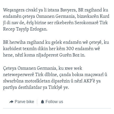
Weşangera civakî ya li istana Bavyera, BR ragihand ku
endamên çeteya Osmanen Germania, bizavkarên Kurd
jî di nav de, êrîş birine ser rikeberên Serokomarê Tirk
Recep Tayyîp Erdogan.
BR herwiha ragihand ku gelek endamên wê çeteyê, ku
karbidest texmîn dikin her kêm 300 endamên wê
hene, nêzî koma nîjadperest Gurên Boz in.
Çeteya Osmanen Germania, ku xwe wek
neteweperwerê Tirk dîbîne, çanda boksa maçowarî û
sîwarbûna motosîkletan diparêzin û nêzî AKP’ê ya
partîya desthilatdar ya Tirkîyê ye.
Parve bike
Follow us