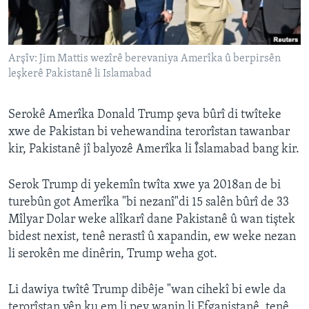
ÇAND Û HUNER
SERNIVÎS
Arşîv: Jim Mattis wezîrê berevaniya Amerîka û berpirsên
SORANÎ
leşkerê Pakistanê li Islamabad
Learning English
Serokê Amerîka Donald Trump şeva bûrî di twîteke
xwe de Pakistan bi vehewandina terorîstan tawanbar
FOLLOW US
kir, Pakistanê jî balyozê Amerîka li Îslamabad bang kir.
Serok Trump di yekemîn twîta xwe ya 2018an de bi
Zimanên Din
turebûn got Amerîka "bi nezanî"di 15 salên bûrî de 33
Mîlyar Dolar weke alîkarî dane Pakistanê û wan tiştek
bidest nexist, tenê nerastî û xapandin, ew weke nezan
li serokên me dinêrin, Trump weha got.
Li dawiya twîtê Trump dibêje "wan cihekî bi ewle da
terorîstan yên ku em li pey wanin li Efganistanê, tenê