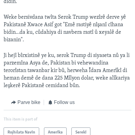
didin.
Weke bersivdana twîta Serok Trump wezîrê derve yê
Pakistanê Xwace Asif got "Emê rastiyê nîşanî cîhana
bidin…da ku, cûdahiya di navbera rastî û xeyalê de
bizanin".
Ji hejî bîrxistinê ye ku, serok Trump di siyaseta nû ya li
parzemîna Asya de, Pakistan bi vehewandina
terorîstan tawanbar kir bû, herweha Îdara Amerîkî di
heman demê de dana 225 Mîlyon dolar, weke alîkariya
leşkerê Pakistanê cemidand bûn.
Parve bike
Follow us
This item is part of
Rojhilata Navîn
Amerîka
Serekî