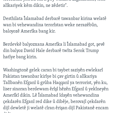
alîkariyek kêm dikin, ne zêdetir".
Desthilata Îslamabad derbarê tawanbar kirina welatê
wan bi vehewandina terorîstan weke nerazêbûn,
baloyozê Amerîka bang kir.
Berdevkê balyozxana Amerîka li Îslamabad got, şevê
din balyoz David Hale derbarê twîta Serok Trump
hatîye bang kirin.
Washingtonê gelek caran bi taybet saziyên ewlekarî
Pakistan tawanbar kirîye bi çav girtin û alîkariya
Talîbanên Efganî û grûba Haqqanî ya terrorist, yên ku,
liser sinoran berdewam êrîşî hêzên Efganî û yekîneyên
Amerîkî dikin. Lê Îslamabad îdayên vehewandina
çekdarên Efganî red dike û dibêje, berovajî çekdarên
dijî dewletê ji welatê cîran êrişan dijî Pakistanê encam