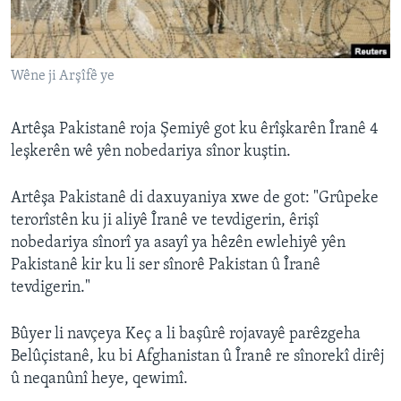
ÇAND Û HUNER
SERNIVÎS
Wêne ji Arşîfê ye
SORANÎ
Learning English
Artêşa Pakistanê roja Şemiyê got ku êrîşkarên Îranê 4
leşkerên wê yên nobedariya sînor kuştin.
FOLLOW US
Artêşa Pakistanê di daxuyaniya xwe de got: "Grûpeke
terorîstên ku ji aliyê Îranê ve tevdigerin, êrişî
nobedariya sînorî ya asayî ya hêzên ewlehiyê yên
Zimanên Din
Pakistanê kir ku li ser sînorê Pakistan û Îranê
tevdigerin."
Bûyer li navçeya Keç a li başûrê rojavayê parêzgeha
Belûçistanê, ku bi Afghanistan û Îranê re sînorekî dirêj
û neqanûnî heye, qewimî.