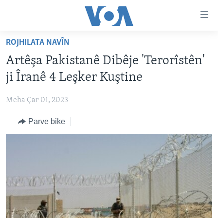
Lînkên
eksesibilîtî
Yekser
ROJHILATA NAVÎN
here
DESTPÊK
Artêşa Pakistanê Dibêje 'Terorîstên'
naveroka
NÛÇE
serekî
ji Îranê 4 Leşker Kuştine
HERÊMÊN KURDAN
Yekser
VÎDYO GALERÎ
here
Meha Çar 01, 2023
AMERÎKA
FOTO GALERÎ
Malpera
Parve bike
TIRKÎYE
RADYO
serekî
Yekser
SÛRÎYE
HEVPEYVÎN
here
ÎRAQ
Lêgerînê
ÎRAN
ROJHILATA NAVÎN
CÎHAN