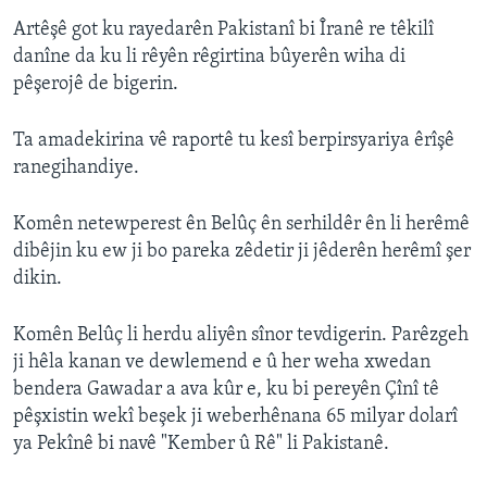
Artêşê got ku rayedarên Pakistanî bi Îranê re têkilî
danîne da ku li rêyên rêgirtina bûyerên wiha di
pêşerojê de bigerin.
Ta amadekirina vê raportê tu kesî berpirsyariya êrîşê
ranegihandiye.
Komên netewperest ên Belûç ên serhildêr ên li herêmê
dibêjin ku ew ji bo pareka zêdetir ji jêderên herêmî şer
dikin.
Komên Belûç li herdu aliyên sînor tevdigerin. Parêzgeh
ji hêla kanan ve dewlemend e û her weha xwedan
bendera Gawadar a ava kûr e, ku bi pereyên Çînî tê
pêşxistin wekî beşek ji weberhênana 65 milyar dolarî
ya Pekînê bi navê "Kember û Rê" li Pakistanê.