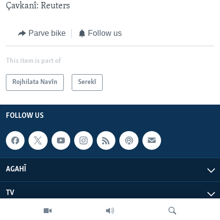
Çavkanî: Reuters
Parve bike
Follow us
This item is part of
Rojhilata Navîn
Serekî
FOLLOW US
AGAHÎ
TV