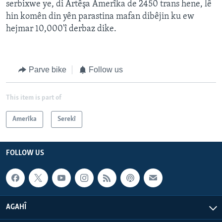
serbixwe ye, di Artêşa Amerîka de 2450 trans hene, lê
hin komên din yên parastina mafan dibêjin ku ew
hejmar 10,000'î derbaz dike.
Parve bike
Follow us
This item is part of
Amerîka
Serekî
FOLLOW US
AGAHÎ