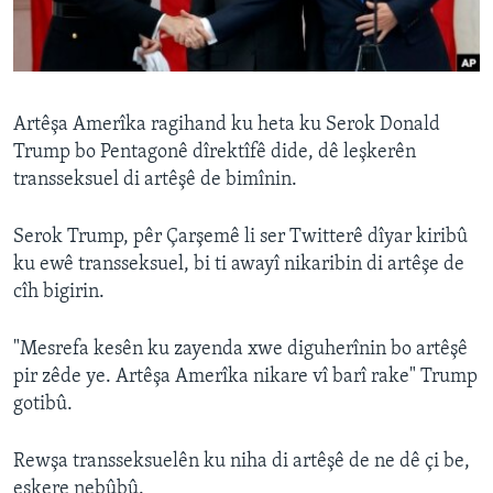
ÇAND Û HUNER
SERNIVÎS
SORANÎ
Artêşa Amerîka ragihand ku heta ku Serok Donald
Trump bo Pentagonê dîrektîfê dide, dê leşkerên
Learning English
transseksuel di artêşê de bimînin.
FOLLOW US
Serok Trump, pêr Çarşemê li ser Twitterê dîyar kiribû
ku ewê transseksuel, bi ti awayî nikaribin di artêşe de
cîh bigirin.
Zimanên Din
"Mesrefa kesên ku zayenda xwe diguherînin bo artêşê
pir zêde ye. Artêşa Amerîka nikare vî barî rake" Trump
gotibû.
Rewşa transseksuelên ku niha di artêşê de ne dê çi be,
eşkere nebûbû.