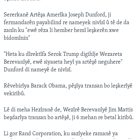
Sererkanê Artêşa Amerîka Joseph Dunford, ji
fermandarên payabilind re nameyek nivîsî û tê de da
zanîn ku "ewê rêza li hember hemî leşkerên xwe
bidomînin"
"Heta ku dîrektîfa Serok Trump digihîje Wezareta
Berevanîyê, ewê siyaseta heyî ya artêşê neguhere"
Dunford di nameyê de nivîsî.
Rêvebirîya Barack Obama, pêşîya transan bo leşkerîyê
vekiribû.
Lê di meha Hezîranê de, Wezîrê Berevanîyê Jim Mattis
beşdarîya transan bo artêşê, ji 6 mehan re betal kiribû.
Li gor Rand Corporation, ku sazîyeke ramanê ya