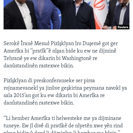
ÇAND Û HUNER
SERNIVÎS
SORANÎ
Learning English
Serokê Îranê Mesud Pizîşkîyan îro Duşemê got ger
Amerîka bi ‘’pratîk’’ê nîşan bide ku ew ne dijminê
Tehranê ye ew dikarin bi Washingtonê re
FOLLOW US
danûstandinên rastexwe bikin.
Pizîşkîyan di preskonferanseke ser pirsa
Zimanên Din
rojnamevanekî ya jinûve geşkirina peymana navokî ya
sala 2015’an got ku ew dikarin bi Amerîka re
danûstandinên rastexwe bikin.
‘’Li hember Amerîka ti helwesteke me ya dijminane
tuneye. Ew jî divê di pratîkê de nîyetên xwe yên rind