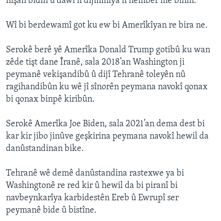
nîşan bidin û dawî li dijminîya li hember me bînin.’’
Wî bi berdewamî got ku ew bi Amerîkîyan re bira ne.
Serokê berê yê Amerîka Donald Trump gotibû ku wan
zêde tişt dane Îranê, sala 2018’an Washington ji
peymanê vekişandibû û dijî Tehranê toleyên nû
ragihandibûn ku wê jî sînorên peymana navokî qonax
bi qonax binpê kiribûn.
Serokê Amerîka Joe Biden, sala 2021’an dema dest bi
kar kir jibo jinûve geşkirina peymana navokî hewil da
danûstandinan bike.
Tehranê wê demê danûstandina rastexwe ya bi
Washingtonê re red kir û hewil da bi piranî bi
navbeynkarîya karbidestên Ereb û Ewrupî ser
peymanê bide û bistîne.