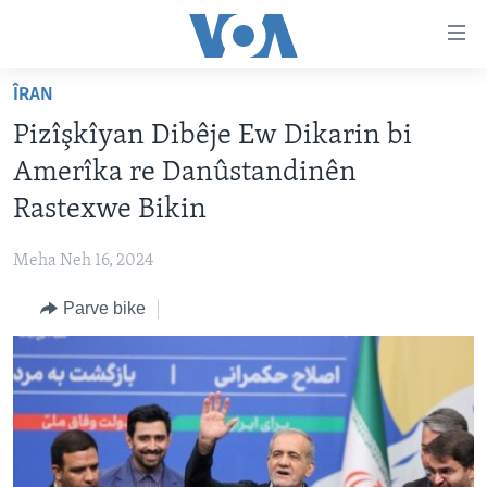
Lînkên
eksesibilîtî
Yekser
ÎRAN
here
DESTPÊK
Pizîşkîyan Dibêje Ew Dikarin bi
naveroka
NÛÇE
serekî
Amerîka re Danûstandinên
HERÊMÊN KURDAN
Yekser
VÎDYO GALERÎ
Rastexwe Bikin
here
AMERÎKA
FOTO GALERÎ
Malpera
Meha Neh 16, 2024
TIRKÎYE
RADYO
serekî
Yekser
Parve bike
SÛRÎYE
HEVPEYVÎN
here
ÎRAQ
Lêgerînê
ÎRAN
ROJHILATA NAVÎN
CÎHAN