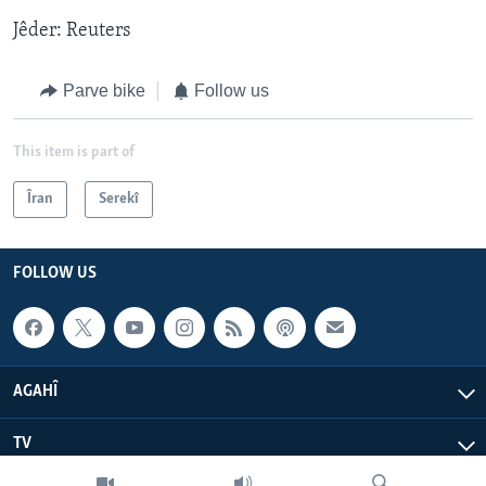
Jêder: Reuters
Parve bike
Follow us
This item is part of
Îran
Serekî
FOLLOW US
AGAHÎ
TV