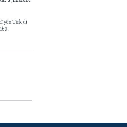
kar û jimareke
î yên Tirk di
çûbû.