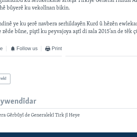
gihandibû ku serokerkanê artêşa Tirkîyê General Hulusî A
hê bûyerê ku vekolînan bikin.
ndinê ye ku şerê navbera serhildayên Kurd û hêzên ewlekar
zêde bûne, piştî ku peyvajoya aştî di sala 2015’an de têk 
ke
Follow us
Print
rekî
eywendîdar
ra Gêrbûyî de Generalekî Tirk jî Heye