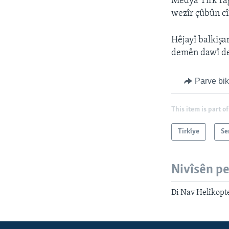
Medya Tirk ra
wezîr çûbûn cî
Hêjayî balkişa
demên dawî de 
Parve bi
This item is part of
Tirkîye
Se
Nivîsên p
Di Nav Helîkopte