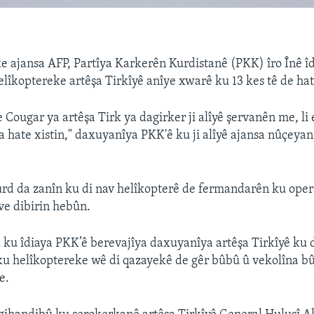
ke ajansa AFP, Partîya Karkerên Kurdistanê (PKK) îro Înê îd
lîkoptereke artêşa Tirkîyê anîye xwarê ku 13 kes tê de hat
 Cougar ya artêşa Tirk ya dagirker ji alîyê şervanên me, l
hate xistin," daxuyanîya PKK'ê ku ji alîyê ajansa nûçeyan 
rd da zanîn ku di nav helîkopterê de fermandarên ku oper
ve dibirin hebûn.
 ku îdiaya PKK’ê berevajîya daxuyanîya artêşa Tirkîyê ku d
 ku helîkoptereke wê di qazayekê de gêr bûbû û vekolîna bû
e.