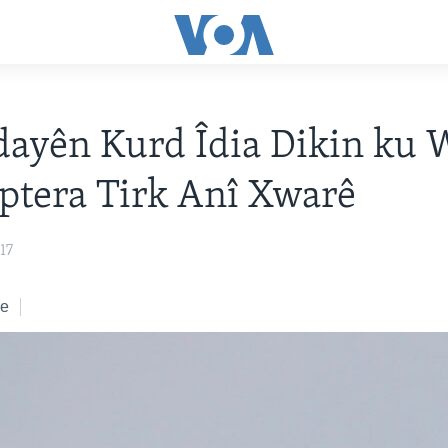
dayên Kurd Îdia Dikin ku
ptera Tirk Anî Xwarê
17
ke