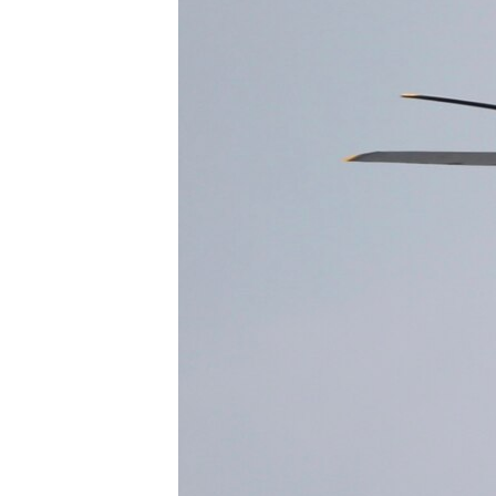
ÇAND Û HUNER
SERNIVÎS
SORANÎ