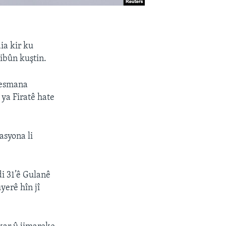
ia kir ku
ibûn kuştin.
i esmana
ya Firatê hate
asyona li
i 31’ê Gulanê
yerê hîn jî