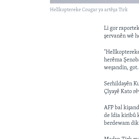
Helîkoptereke Cougar ya artêşa Tirk
Li gor raporte
şervanên wê he
"Helîkoptereke
herêma Şenoba 
weşandin, got.
Serhildayên Ku
Çîyayê Kato rê
AFP bal kişand
de îdia kiribû
berdewam dik