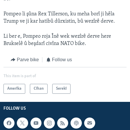
Pompeo li şûna Rex Tillerson, ku meha borî ji hêla
Trump ve ji kar hatibû dûrxistin, bû wezîrê derve.
Li ber e, Pompeo roja Înê wek wezîrê derve here
Brukselê û beşdarî civîna NATO bike.
Parve bike
Follow us
This item is part of
Amerîka
Cîhan
Serekî
FOLLOW US