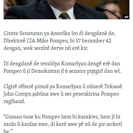
ÇAND Û HUNER
SERNIVÎS
SORANÎ
Civata Senatoran ya Amerîka îro di dengdanê de,
Dîrektorê CIA Mike Pompeo, bi 57 beramber 42
Learning English
dengan, wek wezîrê derve nû erê kir.
FOLLOW US
Di dengdanê de tevahîya Komarîyan dengê erê dan
Pompeo û ji Demokratan jî 6 senator piştgirî dan wî.
Zimanên Din
Cîgirê rêberê piranî ya Komarîyan û nûnerê Teksasê
John Cornyn şabûna xwe li ser pesenkirina Pompeo
ragihand.
“Guman tune ku Pompeo hem bi karakter, hem jî bi
zanîn û kanîna xwe, di karê xwe yê nû de pir serketî
be.”