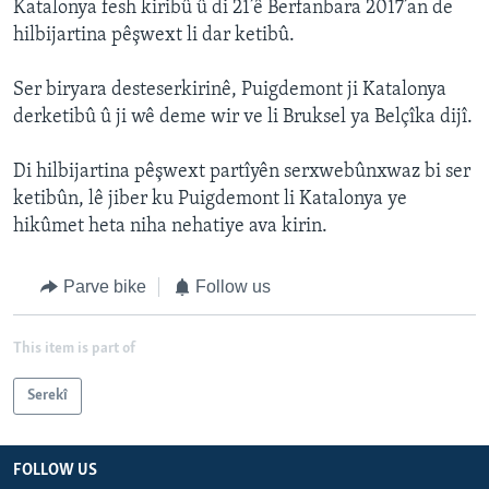
Katalonya fesh kiribû û di 21’ê Berfanbara 2017’an de
hilbijartina pêşwext li dar ketibû.
Ser biryara desteserkirinê, Puigdemont ji Katalonya
derketibû û ji wê deme wir ve li Bruksel ya Belçîka dijî.
Di hilbijartina pêşwext partîyên serxwebûnxwaz bi ser
ketibûn, lê jiber ku Puigdemont li Katalonya ye
hikûmet heta niha nehatiye ava kirin.
Parve bike
Follow us
This item is part of
Serekî
FOLLOW US