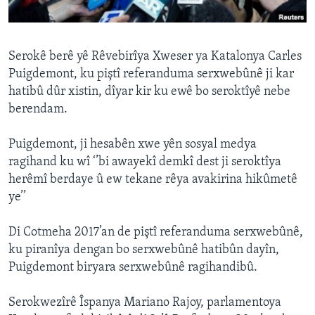
ÇAND Û HUNER
SERNIVÎS
Serokê berê yê Rêvebirîya Xweser ya Katalonya Carles
SORANÎ
Puigdemont, ku piştî referanduma serxwebûnê ji kar
hatibû dûr xistin, dîyar kir ku ewê bo seroktîyê nebe
Learning English
berendam.
FOLLOW US
Puigdemont, ji hesabên xwe yên sosyal medya
ragihand ku wî ‘’bi awayekî demkî dest ji seroktîya
herêmî berdaye û ew tekane rêya avakirina hikûmetê
ye’’
Zimanên Din
Di Cotmeha 2017’an de piştî referanduma serxwebûnê,
ku piranîya dengan bo serxwebûnê hatibûn dayîn,
Puigdemont biryara serxwebûnê ragihandibû.
Serokwezîrê Îspanya Mariano Rajoy, parlamentoya