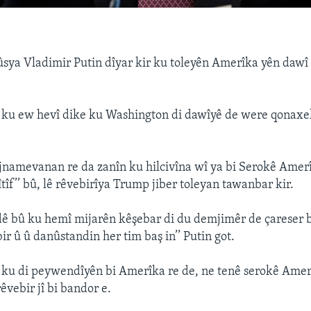
ya Vladimir Putin dîyar kir ku toleyên Amerîka yên dawî 
r ku ew hevî dike ku Washington di dawîyê de were qonaxe
rojnamevanan re da zanîn ku hilcivîna wî ya bi Serokê Ame
tîf’’ bû, lê rêvebirîya Trump jiber toleyan tawanbar kir.
ndê bû ku hemî mijarên kêşebar di du demjimêr de çareser b
ir û û danûstandin her tim baş in’’ Putin got.
r ku di peywendîyên bi Amerîka re de, ne tenê serokê Amer
êvebir jî bi bandor e.