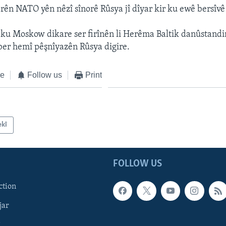
erên NATO yên nêzî sînorê Rûsya jî dîyar kir ku ewê bersîvê
 ku Moskow dikare ser firînên li Herêma Baltik danûstandi
ber hemî pêşnîyazên Rûsya digire.
ke
Follow us
Print
ekî
FOLLOW US
ction
jar
î