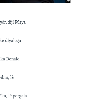
yên dijî Rûsya
ke dîyaloga
rîka Donald
ibin, lê
îka, lê pergala