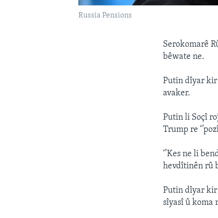
Russia Pensions
Serokomarê Rûs
bêwate ne.
Putin dîyar ki
avaker.
Putin li Soçî 
Trump re ‘’pozî
‘’Kes ne li be
hevdîtinên rû b
Putin dîyar ki
sîyasî û koma r