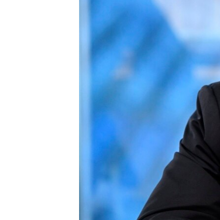
ÇAND Û HUNER
SERNIVÎS
SORANÎ