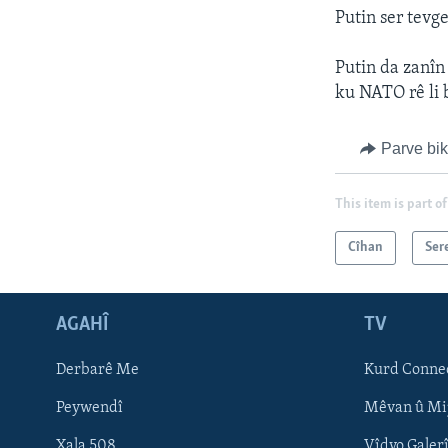
Putin ser tevg
Putin da zanîn
ku NATO rê li 
Parve bi
This item is part of
Cîhan
Ser
AGAHÎ
TV
Learning English
Derbarê Me
Kurd Conne
FOLLOW US
Peywendî
Mêvan û Mi
Xala 508
Vîdyo Galer