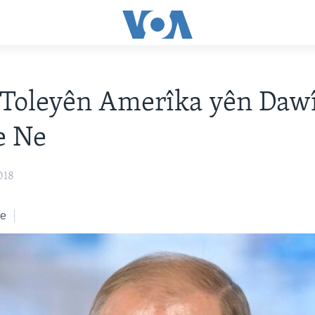
 Toleyên Amerîka yên Daw
e Ne
018
ke