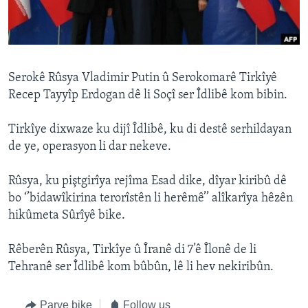
ÇAND Û HUNER
SERNIVÎS
SORANÎ
Serokê Rûsya Vladimir Putin û Serokomarê Tirkîyê
Recep Tayyîp Erdogan dê li Soçî ser Îdlibê kom bibin.
Learning English
Tirkîye dixwaze ku dijî Îdlibê, ku di destê serhildayan
FOLLOW US
de ye, operasyon li dar nekeve.
Rûsya, ku piştgirîya rejîma Esad dike, dîyar kiribû dê
bo ‘’bidawîkirina terorîstên li herêmê’’ alîkarîya hêzên
Zimanên Din
hikûmeta Sûrîyê bike.
Rêberên Rûsya, Tirkîye û Îranê di 7’ê Îlonê de li
Tehranê ser Îdlibê kom bûbûn, lê li hev nekiribûn.
Parve bike
Follow us