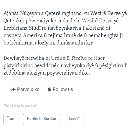
Ajansa Nûçeyan a Qeterê ragihand ku Wezîrê Derve yê
Qeterê di pêwendîyeke cuda de bi Wezîrê Derve yê
Erebistana Siûdî re navbeynkarîya Pakistanê di
navbera Amerîka û rejîma Îranê de û hemahengîya ji
bo kêmkirina alozîyan, danûstandin kir.
Dewhayê herwiha bi Urdun û Tirkîyê re li ser
piştgirîkirina hewldanên navbeynkarîyê û pêşîgirtina li
zêdebûna alozîyan peywendîyan dike.
Parve bike
Follow us
This item is part of
Îran
Herêmên Kurdan
Serekî