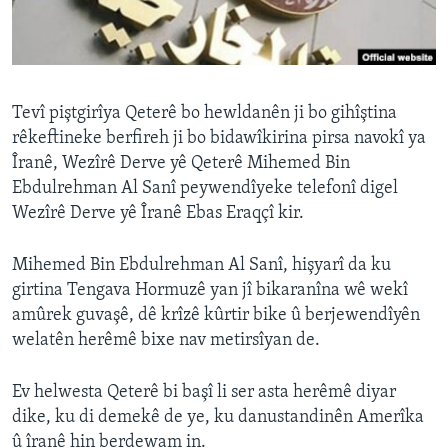
ÇAND Û HUNER
SERNIVÎS
SORANÎ
Tevî piştgirîya Qeterê bo hewldanên ji bo gihîştina
rêkeftineke berfireh ji bo bidawîkirina pirsa navokî ya
Learning English
Îranê, Wezîrê Derve yê Qeterê Mihemed Bin
Ebdulrehman Al Sanî peywendîyeke telefonî digel
FOLLOW US
Wezîrê Derve yê Îranê Ebas Eraqçî kir.
Mihemed Bin Ebdulrehman Al Sanî, hişyarî da ku
girtina Tengava Hormuzê yan jî bikaranîna wê wekî
Zimanên Din
amûrek guvaşê, dê krîzê kûrtir bike û berjewendîyên
welatên herêmê bixe nav metirsîyan de.
Ev helwesta Qeterê bi başî li ser asta herêmê diyar
dike, ku di demekê de ye, ku danustandinên Amerîka
û îranê hin berdewam in.