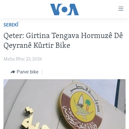
Lînkên
eksesibilîtî
Yekser
SEREKÎ
here
DESTPÊK
Qeter: Girtina Tengava Hormuzê Dê
naveroka
NÛÇE
serekî
Qeyranê Kûrtir Bike
HERÊMÊN KURDAN
Yekser
VÎDYO GALERÎ
here
Meha Pênc 23, 2026
AMERÎKA
FOTO GALERÎ
Malpera
Parve bike
TIRKÎYE
RADYO
serekî
Yekser
SÛRÎYE
HEVPEYVÎN
here
ÎRAQ
Lêgerînê
ÎRAN
ROJHILATA NAVÎN
CÎHAN