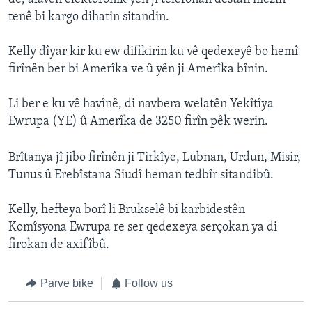
tenê bi kargo dihatin sitandin.
Kelly dîyar kir ku ew difikirin ku vê qedexeyê bo hemî
firînên ber bi Amerîka ve û yên ji Amerîka bînin.
Li ber e ku vê havînê, di navbera welatên Yekîtîya
Ewrupa (YE) û Amerîka de 3250 firîn pêk werin.
Brîtanya jî jibo firînên ji Tirkîye, Lubnan, Urdun, Misir,
Tunus û Erebîstana Siudî heman tedbîr sitandibû.
Kelly, hefteya borî li Brukselê bi karbidestên
Komîsyona Ewrupa re ser qedexeya serçokan ya di
firokan de axifîbû.
Parve bike
Follow us