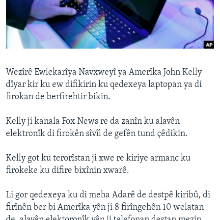
ÇAND Û HUNER
SERNIVÎS
SORANÎ
Learning English
Wezîrê Ewlekarîya Navxweyî ya Amerîka John Kelly
dîyar kir ku ew difikirin ku qedexeya laptopan ya di
firokan de berfirehtir bikin.
FOLLOW US
Kelly ji kanala Fox News re da zanîn ku alavên
elektronîk di firokên sîvîl de gefên tund çêdikin.
Zimanên Din
Kelly got ku terorîstan ji xwe re kiriye armanc ku
firokeke ku difire bixînin xwarê.
Li gor qedexeya ku di meha Adarê de destpê kiribû, di
firînên ber bi Amerîka yên ji 8 firîngehên 10 welatan
de, alavên elektoronîk yên ji telefonan destan mezin