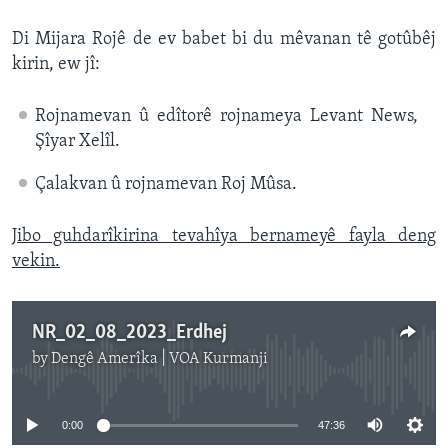
Di Mijara Rojê de ev babet bi du mêvanan tê gotûbêj
kirin, ew jî:
Rojnamevan û edîtorê rojnameya Levant News,
Şîyar Xelîl.
Çalakvan û rojnamevan Roj Mûsa.
Jibo guhdarîkirina tevahîya bernameyê fayla deng
vekin.
NR_02_08_2023_Erdhej
by
Dengê Amerîka | VOA Kurmanji
No media source currently available
0:00
47:36