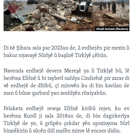
ÇAND Û HUNER
SERNIVÎS
SORANÎ
Learning English
Di 6ê Şibata sala par 2023an de, 2 erdhejên pir mezin li
bakur rojavayê Sûrîyê û başûrê Tirkîyê çêbûn.
FOLLOW US
Navenda erdhejê devera Mereşê ya li Tirkîyê bû, lê
herêma Efrînê û bi taybetî nahîya Cindirêsê pir zarar di
vê erdhejê de dîtibû, çi mirovên ku di bin kavilan de
Zimanên Din
man û bûne qurbanî yan avahîyên rûxiyabûn.
Felaketa erdhejê rewşa Efrînê kiribû rojev, ku ev
herêma Kurdî ji sala 2018an de, di bin dagirkerîya
Tirkîyê de ye, û grûpên çekdar yên opozisyona Sûrî
binpêkirin û sûcên dijî mafên mirov lê encam didin.