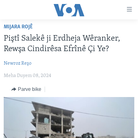
Lînkên
eksesibilîtî
Yekser
MIJARA ROJÊ
here
DESTPÊK
Piştî Salekê ji Erdheja Wêranker,
naveroka
NÛÇE
serekî
Rewşa Cindirêsa Efrînê Çi Ye?
HERÊMÊN KURDAN
Yekser
VÎDYO GALERÎ
here
Newroz Reşo
AMERÎKA
FOTO GALERÎ
Malpera
Meha Duyem 08, 2024
TIRKÎYE
RADYO
serekî
Yekser
SÛRÎYE
HEVPEYVÎN
Parve bike
here
ÎRAQ
Lêgerînê
ÎRAN
ROJHILATA NAVÎN
CÎHAN