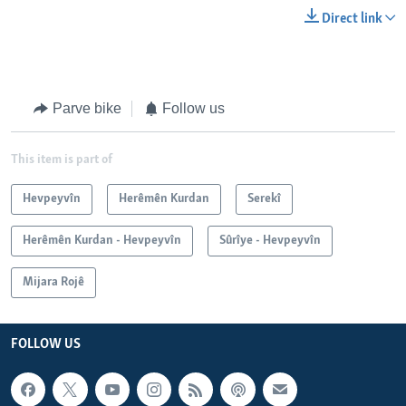
Direct link
Parve bike
Follow us
This item is part of
Hevpeyvîn
Herêmên Kurdan
Serekî
Herêmên Kurdan - Hevpeyvîn
Sûrîye - Hevpeyvîn
Mijara Rojê
FOLLOW US