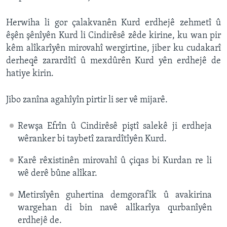
Herwiha li gor çalakvanên Kurd erdhejê zehmetî û
êşên şênîyên Kurd li Cindirêsê zêde kirine, ku wan pir
kêm alîkarîyên mirovahî wergirtine, jiber ku cudakarî
derheqê zarardîtî û mexdûrên Kurd yên erdhejê de
hatiye kirin.
Jibo zanîna agahîyîn pirtir li ser vê mijarê.
Rewşa Efrîn û Cindirêsê piştî salekê ji erdheja
wêranker bi taybetî zarardîtîyên Kurd.
Karê rêxistinên mirovahî û çiqas bi Kurdan re li
wê derê bûne alîkar.
Metirsîyên guhertina demgorafîk û avakirina
wargehan di bin navê alîkarîya qurbanîyên
erdhejê de.