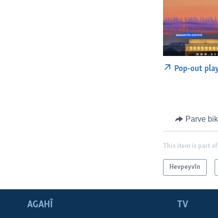
Pop-out pla
Parve bi
This item is part of
Hevpeyvîn
AGAHÎ
TV
Learning English