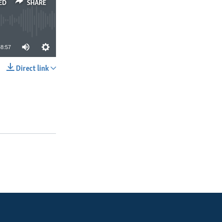
ED
SHARE
48:57
Direct link
SHARE