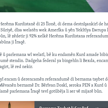
erêma Kurdistanê di 25 Îlonê, di dema destnîşankirî de h
û Sûriyê, dîsa welatên wek Amerîka û yên Yekîtîya Ewrupa li
n, lê zêdetir ji 92% xelkê Herêma Kurdistana referandum 
abûna ji Îraqê.
ê û parlemana wî welatî, bê ku endamên Kurd amade bibin
ndumê stendin. Dadgeha federal ya bingehîn li Bexda, enca
girt, lê red nekir.
ayî encam û derencamên referandumê di bernama taybet d
 Mêvanên bernamê Dr. Bêrîvan Doskî, seroka PEN a Kurd û
amê parlemana Îraqê tevî gotûbêja li ser vê mijarê bûn.