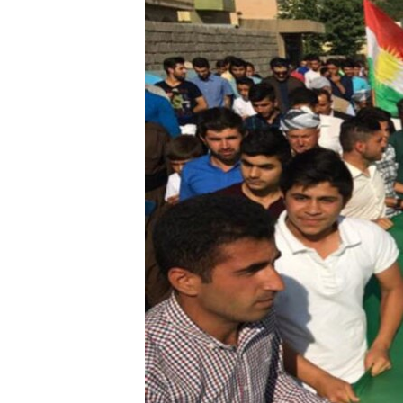
ÇAND Û HUNER
SERNIVÎS
SORANÎ