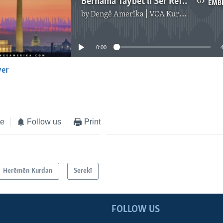
Bernama Taybet li Ser Referandumê
EMB
by
Dengê Amerîka | VOA Kurmanji
No media source currently available
0:00
yer
EMBED
ke
Follow us
Print
Herêmên Kurdan
Serekî
FOLLOW US