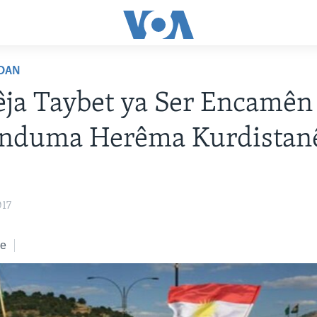
DAN
ja Taybet ya Ser Encamên
anduma Herêma Kurdistan
017
ke