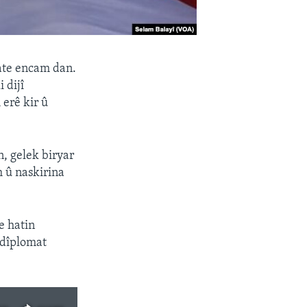
ate encam dan.
 dijî
erê kir û
, gelek biryar
m û naskirina
e hatin
 dîplomat