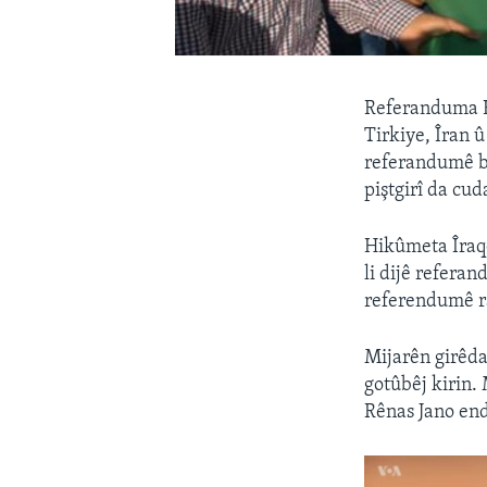
Referanduma H
Tirkiye, Îran 
referandumê bû
piştgirî da cud
Hikûmeta Îraq
li dijê refera
referendumê ra
Mijarên girêd
gotûbêj kirin.
Rênas Jano end