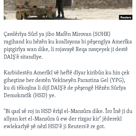
ÇAND Û HUNER
SERNIVÎS
SORANÎ
Çavdêrîya Sûrî ya jibo Mafên Mirovan (SOHR)
ragihand ku hêzên ku koalîsyona bi pêşengîya Amerîka
Learning English
piştgirîya wan dike, li rojavayê Reqa navçeyek ji destê
DAIŞ'ê sitandîye.
FOLLOW US
Karbidestên Amerîkî vê heftê dîyar kiribûn ku hin çek
giheştine ber destên Yekîneyên Parastina Gel (YPG),
ku di têkoşîna li dijî DAIŞ'ê de pêşengê Hêzên Sûrîya
Zimanên Din
Demokratîk (HSD) ye.
"Bi qasî sê roj in HSD êrîşî el-Mansûra dike. Îro Înê ji du
alîyan ket el-Mansûra û ew der rizgar kir" jêderekî
ewlekarîyê yê nêzî HSD'ê ji Reuters'ê re got.