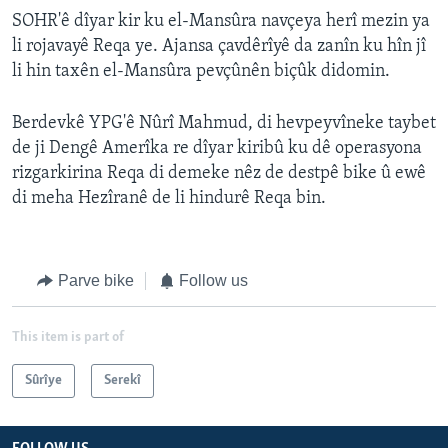
SOHR'ê dîyar kir ku el-Mansûra navçeya herî mezin ya
li rojavayê Reqa ye. Ajansa çavdêrîyê da zanîn ku hîn jî
li hin taxên el-Mansûra pevçûnên biçûk didomin.
Berdevkê YPG'ê Nûrî Mahmud, di hevpeyvîneke taybet
de ji Dengê Amerîka re dîyar kiribû ku dê operasyona
rizgarkirina Reqa di demeke nêz de destpê bike û ewê
di meha Hezîranê de li hindurê Reqa bin.
Parve bike
Follow us
This item is part of
Sûrîye
Serekî