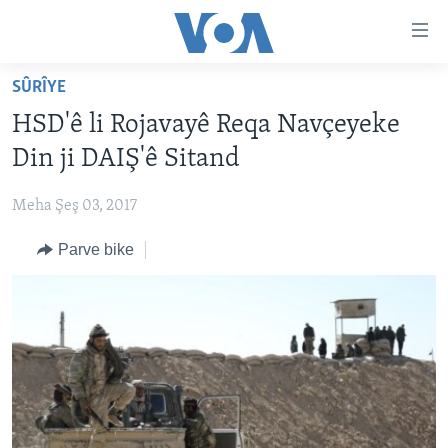
Lînkên
eksesibilîtî
Yekser
SÛRÎYE
here
DESTPÊK
HSD'ê li Rojavayê Reqa Navçeyeke
naveroka
NÛÇE
serekî
Din ji DAIŞ'ê Sitand
HERÊMÊN KURDAN
Yekser
VÎDYO GALERÎ
here
Meha Şeş 03, 2017
AMERÎKA
FOTO GALERÎ
Malpera
Parve bike
TIRKÎYE
RADYO
serekî
Yekser
SÛRÎYE
HEVPEYVÎN
here
ÎRAQ
Lêgerînê
ÎRAN
ROJHILATA NAVÎN
CÎHAN