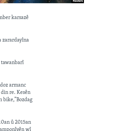
ember karsazê
a zarardayîna
ê tawanbarî
v doz armanc
 din re. Kesên
an bike,”Bozdag
010an û 2015an
 kamponîyên wî