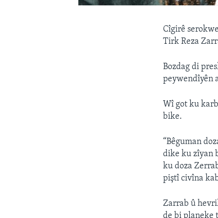
Cîgirê serokwe
Tirk Reza Zarr
Bozdag di pres
peywendîyên ab
Wî got ku karb
bike.
“Bêguman doza 
dike ku zîyan 
ku doza Zerrab 
piştî civîna ka
Zarrab û hevr
de bi planeke 