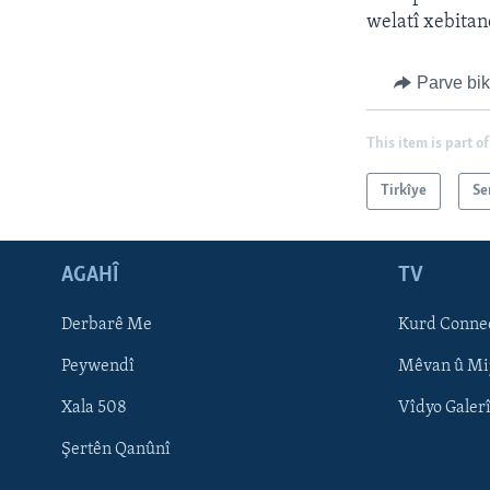
welatî xebita
Parve bi
This item is part of
Tirkîye
Se
AGAHÎ
TV
Learning English
Derbarê Me
Kurd Conne
FOLLOW US
Peywendî
Mêvan û Mi
Xala 508
Vîdyo Galer
Şertên Qanûnî
Zimanên Din