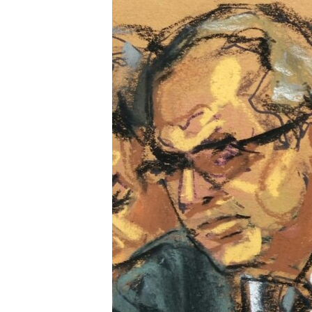
ÇAND Û HUNER
SERNIVÎS
SORANÎ