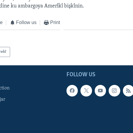
ndine ku ambargoya Amerîkî bişkînin.
ke
Follow us
Print
rekî
FOLLOW US
ction
jar
î