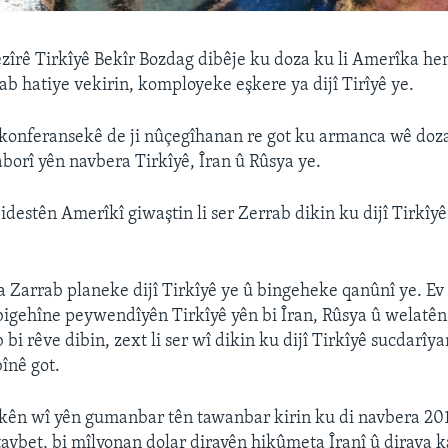
zîrê Tirkîyê Bekîr Bozdag dibêje ku doza ku li Amerîka h
ab hatiye vekirin, komployeke eşkere ya dijî Tirîyê ye.
konferansekê de ji nûçegîhanan re got ku armanca wê doz
orî yên navbera Tirkîyê, Îran û Rûsya ye.
idestên Amerîkî giwaştin li ser Zerrab dikin ku dijî Tirkîy
Zarrab planeke dijî Tirkîyê ye û bingeheke qanûnî ye. E
bigehîne peywendîyên Tirkîyê yên bi Îran, Rûsya û welatên
bi rêve dibin, zext li ser wî dikin ku dijî Tirkîyê sucdarîy
bînê got.
ikên wî yên gumanbar tên tawanbar kirin ku di navbera 2
taybet, bi mîlyonan dolar diravên hikûmeta Îranî û dirava