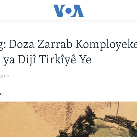
g: Doza Zarrab Komployek
 ya Dijî Tirkîyê Ye
2017
ke