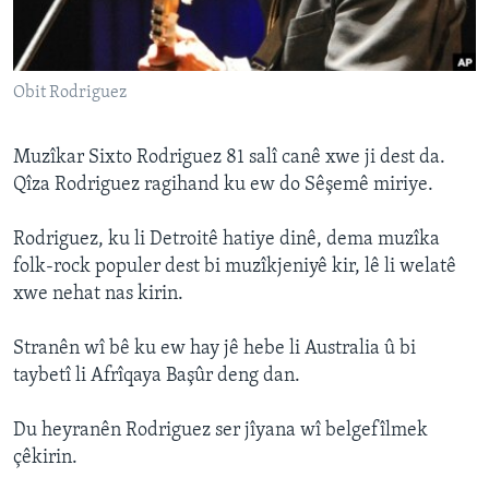
ÇAND Û HUNER
SERNIVÎS
Obit Rodriguez
SORANÎ
Learning English
Muzîkar Sixto Rodriguez 81 salî canê xwe ji dest da.
Qîza Rodriguez ragihand ku ew do Sêşemê miriye.
FOLLOW US
Rodriguez, ku li Detroitê hatiye dinê, dema muzîka
folk-rock populer dest bi muzîkjeniyê kir, lê li welatê
xwe nehat nas kirin.
Zimanên Din
Stranên wî bê ku ew hay jê hebe li Australia û bi
taybetî li Afrîqaya Başûr deng dan.
Du heyranên Rodriguez ser jîyana wî belgefîlmek
çêkirin.