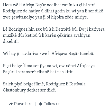
Heta wê li Afrîqa Başûr nedihat zanîn ku çi bi serê
Rodriguez de hatiye û dihat gotin ku wî yan li ser dikê
xwe şewitandiye yan jî bi hişbira zêde miriye.
Lê Rodriguez hîn sax bû û li Detroitê bû. Ew ji karîyera
muzîkê dûr ketibû û li karên çêkirina avahîyan
dixebitî.
Wî hay ji navdarîya xwe li Afrîqaya Başûr tunebû.
Piştî belgefîlma ser jîyana wî, ew xêncî Afrqîqaya
Başûr li seranserê cîhanê hat nas kirin.
Salek piştî belgefîlmê, Rodriguez li Festîvala
Glastonbury derket ser dikê.
Parve bike
Follow us