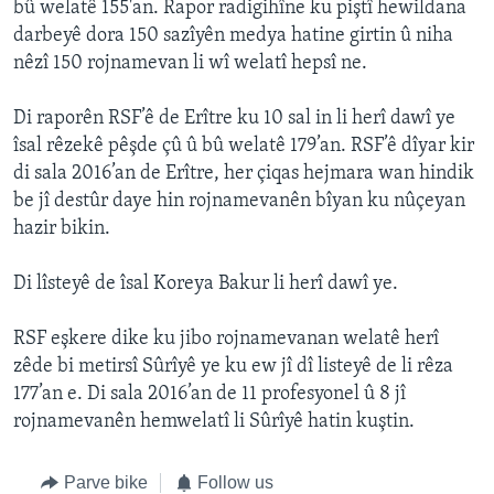
bû welatê 155'an. Rapor radigihîne ku piştî hewildana
darbeyê dora 150 sazîyên medya hatine girtin û niha
nêzî 150 rojnamevan li wî welatî hepsî ne.
Di raporên RSF’ê de Erître ku 10 sal in li herî dawî ye
îsal rêzekê pêşde çû û bû welatê 179’an. RSF’ê dîyar kir
di sala 2016’an de Erître, her çiqas hejmara wan hindik
be jî destûr daye hin rojnamevanên bîyan ku nûçeyan
hazir bikin.
Di lîsteyê de îsal Koreya Bakur li herî dawî ye.
RSF eşkere dike ku jibo rojnamevanan welatê herî
zêde bi metirsî Sûrîyê ye ku ew jî dî listeyê de li rêza
177’an e. Di sala 2016’an de 11 profesyonel û 8 jî
rojnamevanên hemwelatî li Sûrîyê hatin kuştin.
Parve bike
Follow us