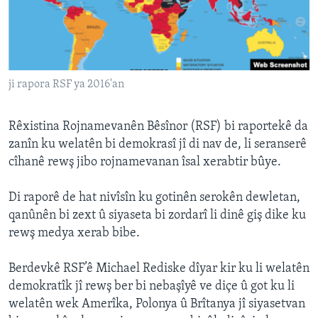
ÇAND Û HUNER
SERNIVÎS
SORANÎ
ji rapora RSF ya 2016'an
Learning English
Rêxistina Rojnamevanên Bêsînor (RSF) bi raportekê da
FOLLOW US
zanîn ku welatên bi demokrasî jî di nav de, li seranserê
cîhanê rewş jibo rojnamevanan îsal xerabtir bûye.
Di raporê de hat nivîsîn ku gotinên serokên dewletan,
Zimanên Din
qanûnên bi zext û siyaseta bi zordarî li dinê giş dike ku
rewş medya xerab bibe.
Berdevkê RSF’ê Michael Rediske dîyar kir ku li welatên
demokratîk jî rewş ber bi nebaşîyê ve diçe û got ku li
welatên wek Amerîka, Polonya û Brîtanya jî siyasetvan