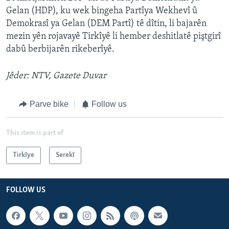
Gelan (HDP), ku wek bingeha Partîya Wekhevî û
Demokrasî ya Gelan (DEM Partî) tê dîtin, li bajarên
mezin yên rojavayê Tirkîyê li hember deshitlatê piştgirî
dabû berbijarên rikeberîyê.
Jêder: NTV, Gazete Duvar
Parve bike
Follow us
This item is part of
Tirkîye
Serekî
FOLLOW US