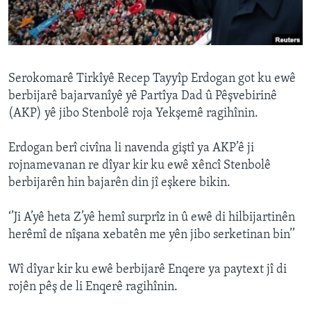
ÇAND Û HUNER
SERNIVÎS
SORANÎ
Serokomarê Tirkîyê Recep Tayyîp Erdogan got ku ewê
berbijarê bajarvanîyê yê Partîya Dad û Pêşvebirinê
Learning English
(AKP) yê jibo Stenbolê roja Yekşemê ragihînin.
FOLLOW US
Erdogan berî civîna li navenda giştî ya AKP’ê ji
rojnamevanan re dîyar kir ku ewê xêncî Stenbolê
berbijarên hin bajarên din jî eşkere bikin.
Zimanên Din
‘’Ji A’yê heta Z’yê hemî surprîz in û ewê di hilbijartinên
herêmî de nîşana xebatên me yên jibo serketinan bin’’
Wî dîyar kir ku ewê berbijarê Enqere ya paytext jî di
rojên pêş de li Enqerê ragihînin.