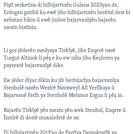
Piştî serketina di hilbijartinên Gulana 2023yan de,
Erdogan gotibû ku ewê jibo hilbijartinên herêmî dest bi
xebatan bikin û ewê jinûve bajarvanîyên bajarên
mezin bistînin.
Li gor jêderên medyaya Tirkîyê, jibo Enqerê navê
Turgut Altinok li pêş e ku ew niha jibo Keçîoren ya
paytextê bajarvanîyê dike.
Ew jêder dîyar dikin ku jib berbijarîya bajarvanîya
Stenbolê navên Wezîrê Navxweyî Alî Yerlîkaya û
Bajarvanê Fatîh ya Stenbolê Mehmut Ergun li pêş in.
Bajarên Tirkîyê yên mezin yên wek Stenbol, Enqere û
Îzmîrê di destê muxalefetê de ne.
Di hilbijartinên 2019’an de Partîya Demokratîk ya