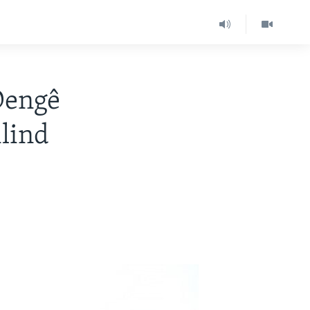
Dengê
lind