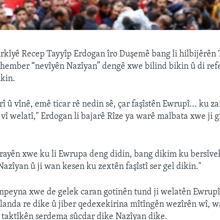
kîyê Recep Tayyîp Erdogan îro Duşemê bang li hilbijêrên T
 hember “nevîyên Nazîyan” dengê xwe bilind bikin û di re
ikin.
rî û vînê, emê ticar rê nedin sê, çar faşîstên Ewrupî... ku z
 vî welatî," Erdogan li bajarê Rîze ya warê malbata xwe ji 
birayên xwe ku li Ewrupa deng didin, bang dikim ku bersîv
azîyan û ji wan kesen ku zextên faşîstî ser gel dikin."
mpeyna xwe de gelek caran gotinên tund ji welatên Ewrup
landa re dike û jiber qedexekirina mîtîngên wezîrên wî, 
 taktîkên serdema sûcdar dike Nazîyan dike.