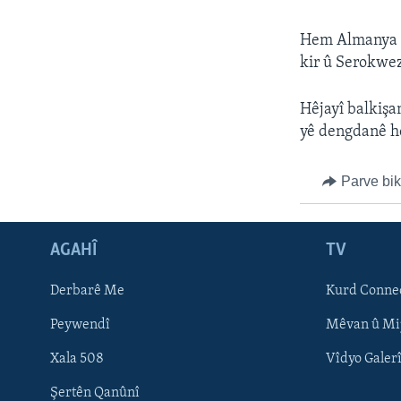
Hem Almanya h
kir û Serokwez
Hêjayî balkişa
yê dengdanê he
Parve bi
AGAHÎ
TV
Learning English
Derbarê Me
Kurd Conne
FOLLOW US
Peywendî
Mêvan û Mi
Xala 508
Vîdyo Galer
Şertên Qanûnî