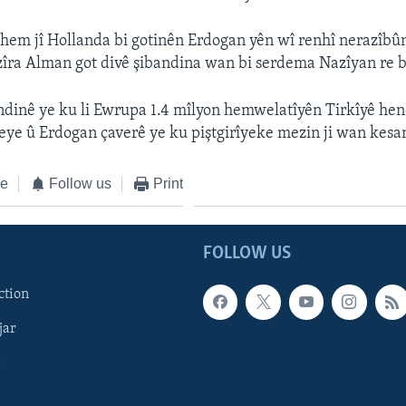
em jî Hollanda bi gotinên Erdogan yên wî renhî nerazîbû
îra Alman got divê şibandina wan bi serdema Nazîyan re b
ndinê ye ku li Ewrupa 1.4 mîlyon hemwelatîyên Tirkîyê he
ye û Erdogan çaverê ye ku piştgirîyeke mezin ji wan kesa
ke
Follow us
Print
FOLLOW US
ction
jar
î