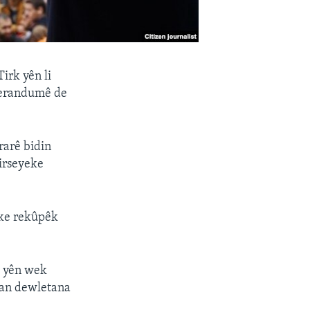
irk yên li
ferandumê de
ararê bidin
girseyeke
eke rekûpêk
î yên wek
wan dewletana