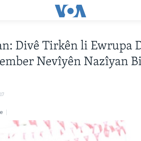
n: Divê Tirkên li Ewrupa 
ember Nevîyên Nazîyan Bi
17
ke