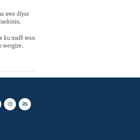
na xwe dîyar
isekinin.
ne ku mafê wan
n wergire.