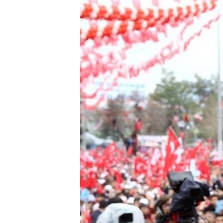
ÇAND Û HUNER
SERNIVÎS
SORANÎ