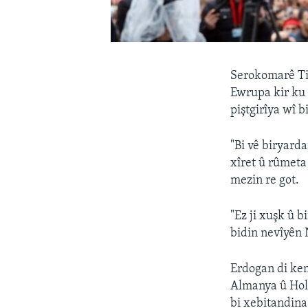
Serokomarê Tir
Ewrupa kir ku
piştgirîya wî b
"Bi vê biryarda
xîret û rûmeta
mezin re got.
"Ez ji xuşk û 
bidin nevîyên N
Erdogan di ke
Almanya û Hol
bi xebitandina