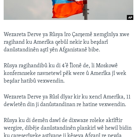
ÇAND Û HUNER
SERNIVÎS
SORANÎ
Wezareta Derve ya Rûsya îro Çarşemê xemgînîya xwe
ragihand ku Amerîka qebûl nekir ku beşdarî
Learning English
danûstandinên aştî yên Afganistanê bibe.
FOLLOW US
Rûsya ragihandibû ku di 4’ê Îlonê de, li Moskowê
konferanseke navnetewî pêk were û Amerîka jî wek
beşdar hatibû vexwendin.
Zimanên Din
Wezareta Derve ya Rûsî dîyar kir ku xencî Amerîka, 11
dewletên din ji danûstandinan re hatine vexwendin.
Rûsya ku di demên dawî de dixwaze roleke aktîftir
wergire, dibêje danûstandinên plankirî wê hewil bidin
ku çareserîyeke aştîyane ji kêşeya Afganî re peyda