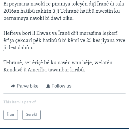
Bi peymana navokî re piraniya toleyên dijî Îranê di sala
2016an hatibû rakirin û ji Tehranê hatibû xwestin ku
bernameya navokî bi dawî bike.
Hefteya borî li Ehwaz ya Îranê dijî merasîma leşkerî
êrîşa çekdarî pêk hatibû û bi kêmî ve 25 kes jiyana xwe
ji dest dabûn.
Tehranê, ser êrîşê bê ku navên wan bêje, welatên
Kendavê û Amerîka tawanbar kiribû.
Parve bike
Follow us
This item is part of
Îran
Serekî