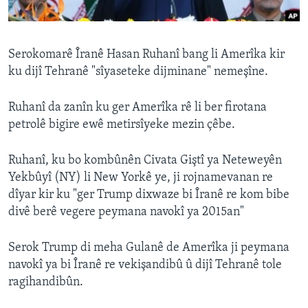
ÇAND Û HUNER
SERNIVÎS
Serokomarê Îranê Hasan Ruhanî bang li Amerîka kir
SORANÎ
ku dijî Tehranê "sîyaseteke dijminane" nemeşîne.
Learning English
Ruhanî da zanîn ku ger Amerîka rê li ber firotana
petrolê bigire ewê metirsîyeke mezin çêbe.
FOLLOW US
Ruhanî, ku bo kombûnên Civata Giştî ya Neteweyên
Yekbûyî (NY) li New Yorkê ye, ji rojnamevanan re
dîyar kir ku "ger Trump dixwaze bi Îranê re kom bibe
Zimanên Din
divê berê vegere peymana navokî ya 2015an"
Serok Trump di meha Gulanê de Amerîka ji peymana
navokî ya bi Îranê re vekişandibû û dijî Tehranê tole
ragihandibûn.