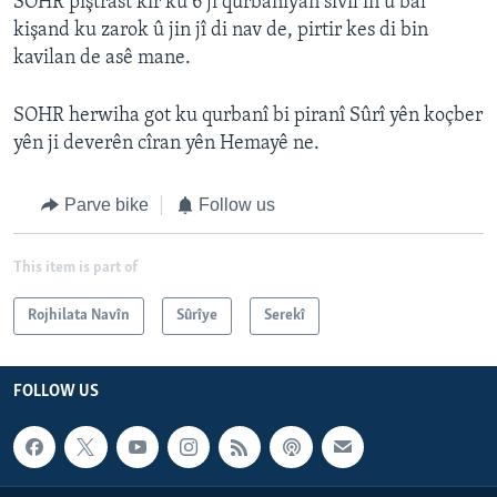
SOHR piştrast kir ku 6 ji qurbanîyan sîvîl in û bal
kişand ku zarok û jin jî di nav de, pirtir kes di bin
kavilan de asê mane.
SOHR herwiha got ku qurbanî bi piranî Sûrî yên koçber
yên ji deverên cîran yên Hemayê ne.
Parve bike
Follow us
This item is part of
Rojhilata Navîn
Sûrîye
Serekî
FOLLOW US