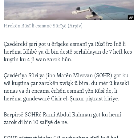
ÇAND Û HUNER
SERNIVÎS
Firokên Rûsî li esmanê Sûrîyê (Arşîv)
SORANÎ
Learning English
Çavdêrekî şerî got u êrîşeke esmanî ya Rûsî îro Înê li
herêma Îdlibê ya di bin destê serhildayan de 7 heft kes
kuştin ku 4 ji wan zarok bûn.
FOLLOW US
Çavdêrîya Sûrî ya jibo Mafên Mirovan (SOHR) got ku
wê kuştina çar zarokên xwîşk û bira, du mêr û kesekî
Zimanên Din
nenas ya di encama êrîşên esmanî yên Rûsî de, li
herêma gundewarê Cisir el-Şuxur piştrast kiriye.
Berpirsê SOHRê Ramî Abdul Rahman got ku hemî
zarok di bin 10 salîyê de ne.