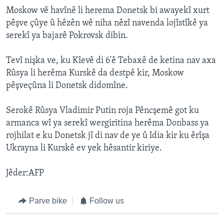
Moskow vê havînê li herema Donetsk bi awayekî xurt
pêşve çûye û hêzên wê niha nêzî navenda lojîstîkê ya
serekî ya bajarê Pokrovsk dibin.
Tevî nişka ve, ku Kîevê di 6'ê Tebaxê de ketina nav axa
Rûsya li herêma Kurskê da destpê kir, Moskow
pêşveçûna li Donetsk didomîne.
Serokê Rûsya Vladimir Putin roja Pêncşemê got ku
armanca wî ya serekî wergiritina herêma Donbass ya
rojhilat e ku Donetsk jî di nav de ye û îdia kir ku êrîşa
Ukrayna li Kurskê ev yek hêsantir kiriye.
Jêder:AFP
Parve bike
Follow us