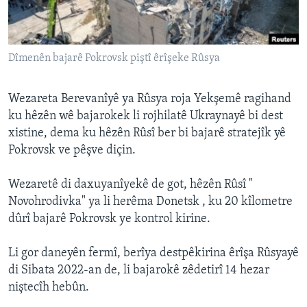
ÇAND Û HUNER
SERNIVÎS
Dîmenên bajarê Pokrovsk piştî êrîşeke Rûsya
SORANÎ
Learning English
Wezareta Berevanîyê ya Rûsya roja Yekşemê ragihand
ku hêzên wê bajarokek li rojhilatê Ukraynayê bi dest
xistine, dema ku hêzên Rûsî ber bi bajarê stratejîk yê
FOLLOW US
Pokrovsk ve pêşve diçin.
Wezaretê di daxuyanîyekê de got, hêzên Rûsî "
Zimanên Din
Novohrodivka" ya li herêma Donetsk , ku 20 kîlometre
dûrî bajarê Pokrovsk ye kontrol kirine.
Li gor daneyên fermî, berîya destpêkirina êrîşa Rûsyayê
di Sibata 2022-an de, li bajarokê zêdetirî 14 hezar
niştecîh hebûn.