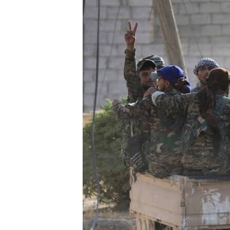
ÇAND Û HUNER
SERNIVÎS
SORANÎ