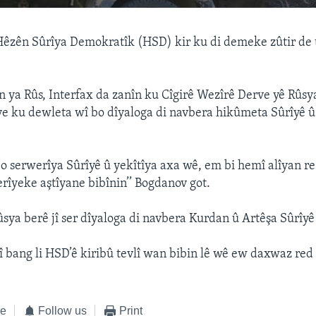
Hêzên Sûrîya Demokratîk (HSD) kir ku di demeke zûtir de t
 ya Rûs, Interfax da zanîn ku Cîgirê Wezîrê Derve yê Rûsy
e ku dewleta wî bo dîyaloga di navbera hikûmeta Sûrîyê 
 bo serwerîya Sûrîyê û yekîtîya axa wê, em bi hemî alîyan 
erîyeke aştîyane bibînin’’ Bogdanov got.
sya berê jî ser dîyaloga di navbera Kurdan û Artêşa Sûrîyê
jî bang li HSD’ê kiribû tevlî wan bibin lê wê ew daxwaz red 
ke
Follow us
Print