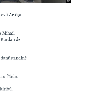
evlî Artêşa
a Mihail
û Kurdan de
re danûstandinê
 axifîbûn.
kiribû.