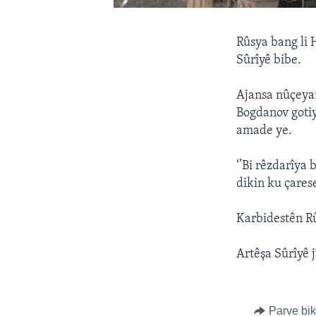
Rûsya bang li 
Sûrîyê bibe.
Ajansa nûçeyan
Bogdanov gotiy
amade ye.
‘’Bi rêzdarîya
dikin ku çares
Karbidestên Rû
Artêşa Sûrîyê 
Parve bi