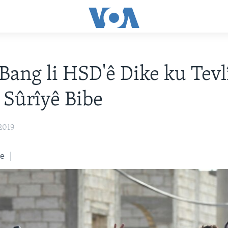
Bang li HSD'ê Dike ku Tevl
 Sûrîyê Bibe
2019
ke