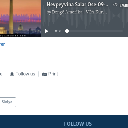
Hevpeyvina Salar Ose-09-02-LA
EMB
by
Dengê Amerîka | VOA Kurmanji
No media source currently available
0:00
yer
EMBED
ke
Follow us
Print
Sûrîye
FOLLOW US