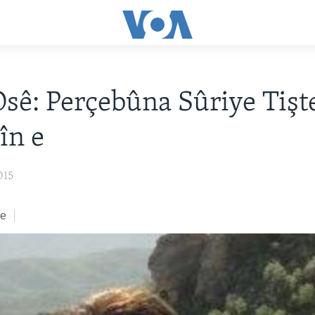
Osê: Perçebûna Sûriye Tişt
în e
015
ke