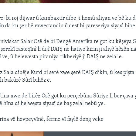
oj bi roj dijwar û kambaxtir dibe ji hemû aliyan ve bê ku
in da ku şer bê rawestandin û dest bi çareseriya siyasî bibe
nivîskar Salar Osê de bi Dengê Amerîka re got ku kêşeya 
 şerekî rasteqînî li dijî DAIŞ ne hatiye kirin ji aliyê hêzên 
 ve, û helewesta piraniya rikberiyê ji DAIŞ ne zelal e.
z Sala dibêje Kurd bi serê xwe şerê DAIŞ dikin, û kes pişta
li bakûrê Sûrî bihêz e.
tina xwe de birêz Osê got ku perçebûna Sûriye li ber çava ye
ê hîna di helwesta siyasî de baş zelal nebû ye.
irina vê hevpeyvînê, fermo vî faylê deng veke