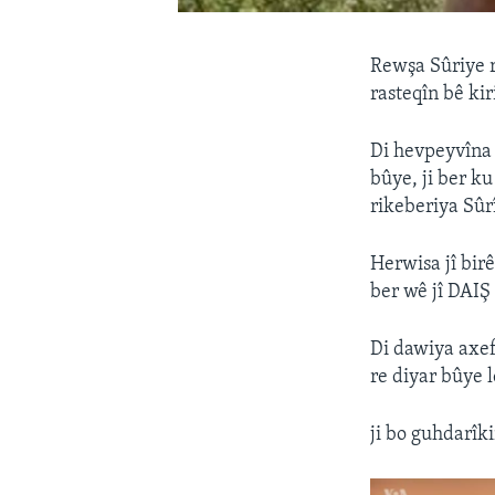
Rewşa Sûriye r
rasteqîn bê kir
Di hevpeyvîna 
bûye, ji ber ku
rikeberiya Sûrî
Herwisa jî birê
ber wê jî DAIŞ 
Di dawiya axef
re diyar bûye l
ji bo guhdarîk