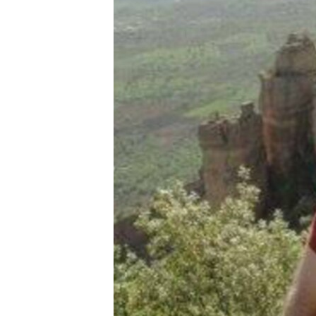
ÇAND Û HUNER
SERNIVÎS
SORANÎ