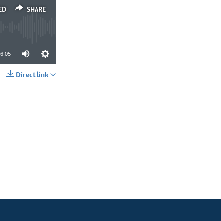
ED
SHARE
6:05
Direct link
SHARE