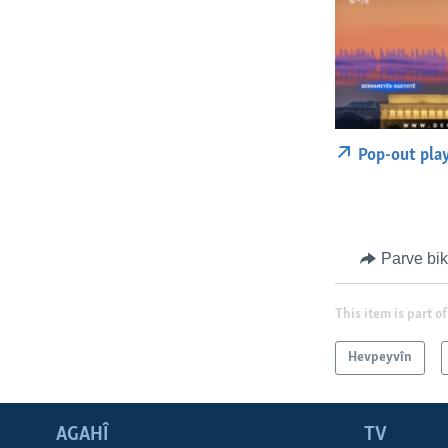
Pop-out pla
Parve bi
This item is part of
Hevpeyvîn
AGAHÎ
TV