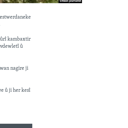
 destwerdaneke
.
Sûrî kambaxtir
navdewletî û
 wan nagire ji
 û ji her kesî