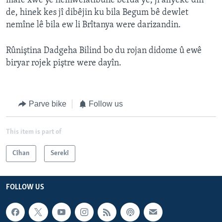
mafê xwe yê hemwelatîbûnê berda ye, ji alîyeke din
de, hinek kes jî dibêjin ku bila Begum bê dewlet
nemîne lê bila ew li Brîtanya were darizandin.
Rûniştina Dadgeha Bilind bo du rojan didome û ewê
biryar rojek piştre were dayîn.
Parve bike
Follow us
This item is part of
Cîhan
Serekî
FOLLOW US