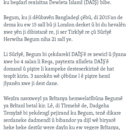
ku beşdarî rexisitna Dewleta Îslamî (DAÎŞ) bibe.
Begum, ku ji dêûbavên Bangladeşî çêbû, di 2015'an de
dema ku ew 15 salî bû ji London derket û bi du hevalên
xwe yên ji dibistanê re, ji ser Tirkîyê re çû Sûrîyê
Herwiha Begum niha 21 salî ye.
Li Sûrîyê, Begum bi çekdarekî DAÎŞ'ê re zewicî û jîyana
xwe bo 4 salan li Reqa, paytexta xîlafeta DAÎŞ'ê
domand û piştre li kampeke desteserkirinê de hat
tespît kirin. 3 zarokên wê çêbûne l ê piştre hemî
jîyanên xwe ji dest dane.
Wezîra navxweyî ya Brîtanya hemwelatîbûna Begumê
ya Brîtanî betal kir. Lê, di Tîrmehê de, Dadgeha
Temyîzê bi yekdengî pejirand ku Begum, tenê dikare
serdaneke dadmendî û bibandor ya dijî wê biryarê
heke heke destûr were dayîn ku ew vegere Brîtanya,