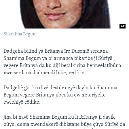
ÇAND Û HUNER
SERNIVÎS
SORANÎ
Shamima Begum
Learning English
Dadgeha bilind ya Brîtanya îro Duşemê serdana
FOLLOW US
Shamima Begum ya bi armanca bikaribe ji Sûrîyê
vegere Brîtanya da ku dijî betalkirina hemwelatîbûna
xwe serdana dadmendî bike, red kir.
Zimanên Din
Dadgehê got ku divê destûr neyê dayîn ku Shamima
Begum vegere Brîtanya jiber ku ew xeterîyeke
ewlehîyê çêdike.
Jina bi navê Shamima Begum ku li Brîtanya ji dayik
bûye, dema xwendakerê dibistanê bûye çûye Sûrîyê da