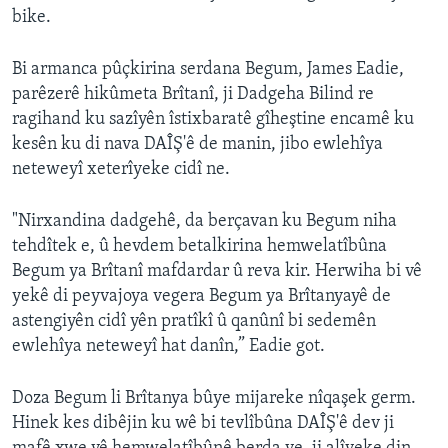
bike.
Bi armanca pûçkirina serdana Begum, James Eadie,
parêzerê hikûmeta Brîtanî, ji Dadgeha Bilind re
ragihand ku sazîyên îstixbaratê gîheştine encamê ku
kesên ku di nava DAÎŞ'ê de manin, jibo ewlehîya
neteweyî xeterîyeke cidî ne.
"Nirxandina dadgehê, da berçavan ku Begum niha
tehdîtek e, û hevdem betalkirina hemwelatîbûna
Begum ya Brîtanî mafdardar û reva kir. Herwiha bi vê
yekê di peyvajoya vegera Begum ya Brîtanyayê de
astengiyên cidî yên pratîkî û qanûnî bi sedemên
ewlehîya neteweyî hat danîn,” Eadie got.
Doza Begum li Brîtanya bûye mijareke nîqaşek germ.
Hinek kes dibêjin ku wê bi tevlîbûna DAÎŞ'ê dev ji