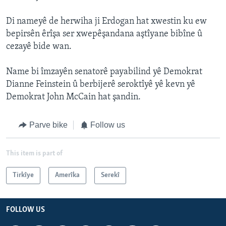
Di nameyê de herwiha ji Erdogan hat xwestin ku ew
bepirsên êrîşa ser xwepêşandana aştîyane bibîne û
cezayê bide wan.
Name bi îmzayên senatorê payabilind yê Demokrat
Dianne Feinstein û berbijerê seroktîyê yê kevn yê
Demokrat John McCain hat şandin.
Parve bike
Follow us
This item is part of
Tirkîye
Amerîka
Serekî
FOLLOW US