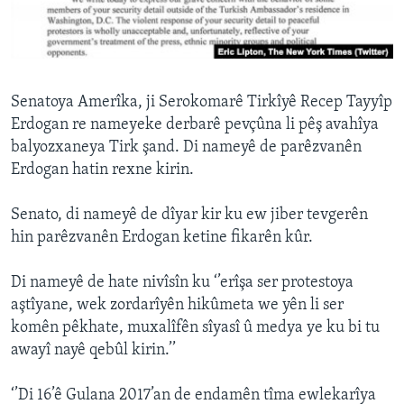
ÇAND Û HUNER
SERNIVÎS
SORANÎ
Senatoya Amerîka, ji Serokomarê Tirkîyê Recep Tayyîp
Erdogan re nameyeke derbarê pevçûna li pêş avahîya
Learning English
balyozxaneya Tirk şand. Di nameyê de parêzvanên
Erdogan hatin rexne kirin.
FOLLOW US
Senato, di nameyê de dîyar kir ku ew jiber tevgerên
hin parêzvanên Erdogan ketine fikarên kûr.
Zimanên Din
Di nameyê de hate nivîsîn ku ‘’erîşa ser protestoya
aştîyane, wek zordarîyên hikûmeta we yên li ser
komên pêkhate, muxalîfên sîyasî û medya ye ku bi tu
awayî nayê qebûl kirin.’’
‘’Di 16’ê Gulana 2017’an de endamên tîma ewlekarîya