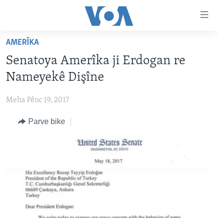
Lînkên
eksesibilîtî
Yekser
AMERÎKA
here
DESTPÊK
Senatoya Amerîka ji Erdogan re
naveroka
NÛÇE
serekî
Nameyekê Dişîne
HERÊMÊN KURDAN
Yekser
VÎDYO GALERÎ
here
Meha Pênc 19, 2017
AMERÎKA
FOTO GALERÎ
Malpera
Parve bike
TIRKÎYE
RADYO
serekî
Yekser
SÛRÎYE
HEVPEYVÎN
here
ÎRAQ
Lêgerînê
ÎRAN
ROJHILATA NAVÎN
CÎHAN