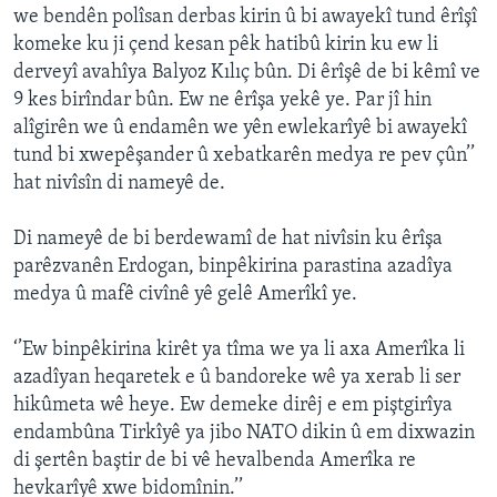
we bendên polîsan derbas kirin û bi awayekî tund êrîşî
komeke ku ji çend kesan pêk hatibû kirin ku ew li
derveyî avahîya Balyoz Kılıç bûn. Di êrîşê de bi kêmî ve
9 kes birîndar bûn. Ew ne êrîşa yekê ye. Par jî hin
alîgirên we û endamên we yên ewlekarîyê bi awayekî
tund bi xwepêşander û xebatkarên medya re pev çûn’’
hat nivîsîn di nameyê de.
Di nameyê de bi berdewamî de hat nivîsin ku êrîşa
parêzvanên Erdogan, binpêkirina parastina azadîya
medya û mafê civînê yê gelê Amerîkî ye.
‘’Ew binpêkirina kirêt ya tîma we ya li axa Amerîka li
azadîyan heqaretek e û bandoreke wê ya xerab li ser
hikûmeta wê heye. Ew demeke dirêj e em piştgirîya
endambûna Tirkîyê ya jibo NATO dikin û em dixwazin
di şertên baştir de bi vê hevalbenda Amerîka re
hevkarîyê xwe bidomînin.’’