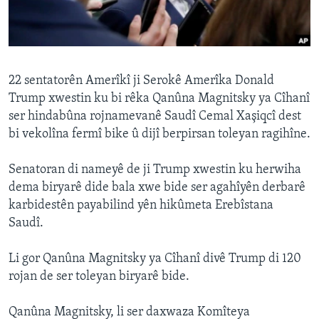
ÇAND Û HUNER
SERNIVÎS
SORANÎ
22 sentatorên Amerîkî ji Serokê Amerîka Donald
Trump xwestin ku bi rêka Qanûna Magnitsky ya Cîhanî
Learning English
ser hindabûna rojnamevanê Saudî Cemal Xaşiqcî dest
bi vekolîna fermî bike û dijî berpirsan toleyan ragihîne.
FOLLOW US
Senatoran di nameyê de ji Trump xwestin ku herwiha
dema biryarê dide bala xwe bide ser agahîyên derbarê
karbidestên payabilind yên hikûmeta Erebîstana
Zimanên Din
Saudî.
Li gor Qanûna Magnitsky ya Cîhanî divê Trump di 120
rojan de ser toleyan biryarê bide.
Qanûna Magnitsky, li ser daxwaza Komîteya