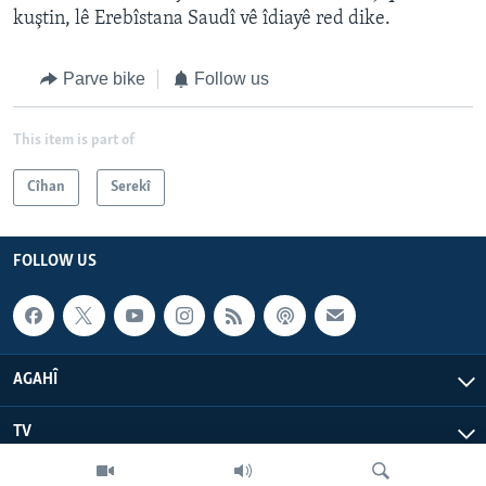
kuştin, lê Erebîstana Saudî vê îdiayê red dike.
Parve bike
Follow us
This item is part of
Cîhan
Serekî
FOLLOW US
AGAHÎ
TV