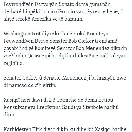
Peywendîyên Derve yên Senato dema gumanên
derbarê binpêkirina mafên mirovan, êşkence hebe, ji
alîyê serokê Amerîka ve tê karanîn.
Washington Post dîyar kir ku Serokê Komîteya
Peywendîyên Derve Senator Bob Corker û endamê
payabilind yê komîteyê Senator Bob Menendez dikarin
zorê bidin Qesra Sipî ku dijî karbidestên Saudî toleyan
ragihîne.
Senator Corker û Senator Menendez jî bi îmzayên xwe
di nameyê de cîh girtin.
Xaşiqcî herî dawî di 2'ê Cotmehê de dema ketibû
Konsulxaneya Erebîstana Saudî ya Stenbolê hatibû
dîtin.
Karbidestên Tirk dîyar dikin ku dibe ku Xaşiqcî hatibe