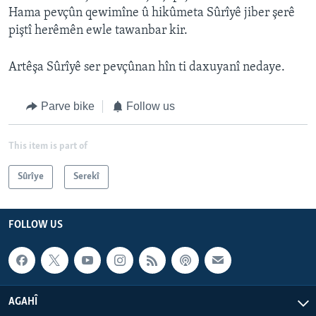
Hama pevçûn qewimîne û hikûmeta Sûrîyê jiber şerê
piştî herêmên ewle tawanbar kir.
Artêşa Sûrîyê ser pevçûnan hîn ti daxuyanî nedaye.
Parve bike
Follow us
This item is part of
Sûrîye
Serekî
FOLLOW US
AGAHÎ