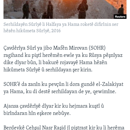
ÇAND Û HUNER
SERNIVÎS
Serhildayên Sûrîyê li Halfaya ya Hama roketê difirînin ser
SORANÎ
hêzên hikûmeta Sûrîyê, 2016
Learning English
Çavdêrîya Sûrî ya jibo Mafên Mirovan (SOHR)
ragihand ku piştî herêmên ewle ya ku Rûsya pêşnîyaz
FOLLOW US
dike dîyar bûn, li bakurê rojavayê Hama hêzên
hikûmeta Sûrîyê û serhildayan şer kirin.
Zimanên Din
SOHR’ê da zanîn ku pevçûn li dora gundê el-Zalakiyat
ya Hama, ku di destê serhildayan de ye, qewimîne.
Ajansa çavdêrîyê dîyar kir ku hejmara kuştî û
birîndaran hîn eşkere nebûye.
Berdevkê Cehşul Nasr Raşid jî piştrast kir ku li herêma