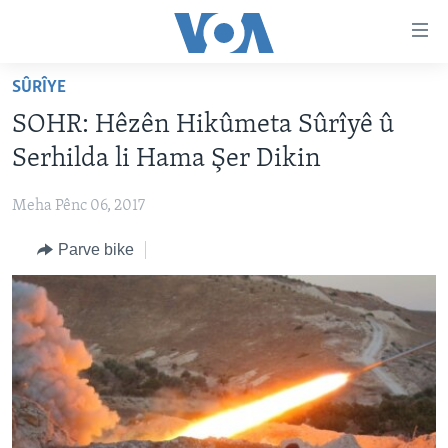
Lînkên
eksesibilîtî
Yekser
SÛRÎYE
here
DESTPÊK
SOHR: Hêzên Hikûmeta Sûrîyê û
naveroka
NÛÇE
serekî
Serhilda li Hama Şer Dikin
HERÊMÊN KURDAN
Yekser
VÎDYO GALERÎ
here
Meha Pênc 06, 2017
AMERÎKA
FOTO GALERÎ
Malpera
Parve bike
TIRKÎYE
RADYO
serekî
Yekser
SÛRÎYE
HEVPEYVÎN
here
ÎRAQ
Lêgerînê
ÎRAN
ROJHILATA NAVÎN
CÎHAN