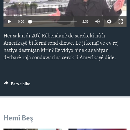
ÇAND Û HUNER
SERNIVÎS
Auto
0:00
2:33
SORANÎ
240p
Her salan di 20’ê Rêbendanê de serokekî nû li
360p
Learning English
Amerîkayê bi fermî sond dixwe. Lê ji kengî ve ev roj
hatiye destnîşan kirin? Ev vîdyo hinek agahîyan
480p
Auto
240p
360p
480p
FOLLOW US
derbarê roja sondxwarina serok li Amerîkayê dide.
720p
720p
1080p
1080p
Zimanên Din
Parve bike
Hemî Beş