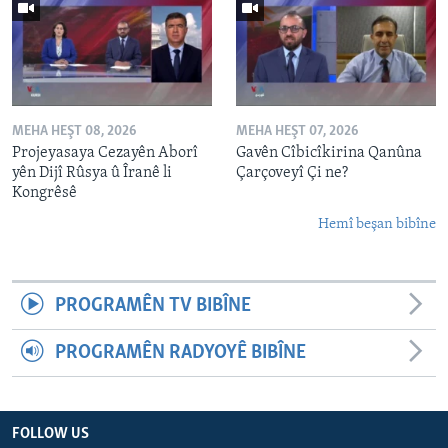
MEHA HEŞT 08, 2026
MEHA HEŞT 07, 2026
Projeyasaya Cezayên Aborî
Gavên Cîbicîkirina Qanûna
yên Dijî Rûsya û Îranê li
Çarçoveyî Çi ne?
Kongrêsê
Hemî beşan bibîne
PROGRAMÊN TV BIBÎNE
PROGRAMÊN RADYOYÊ BIBÎNE
FOLLOW US