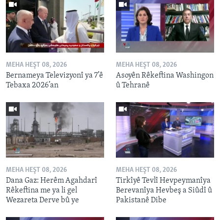
MEHA HEŞT 08, 2026
MEHA HEŞT 08, 2026
Bernameya Televizyonî ya 7’ê
Asoyên Rêkeftina Washingon
Tebaxa 2026’an
û Tehranê
MEHA HEŞT 08, 2026
MEHA HEŞT 08, 2026
Dana Gaz: Herêm Agahdarî
Tirkîyê Tevlî Hevpeymanîya
Rêkeftina me ya li gel
Berevanîya Hevbeş a Siûdî û
Wezareta Derve bû ye
Pakistanê Dibe