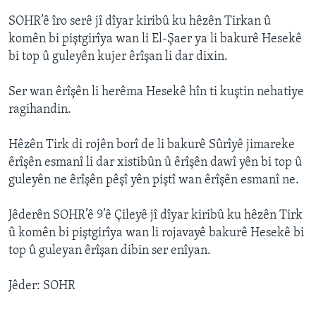
SOHR’ê îro serê jî dîyar kiribû ku hêzên Tirkan û
komên bi piştgirîya wan li El-Şaer ya li bakurê Hesekê
bi top û guleyên kujer êrîşan li dar dixin.
Ser wan êrîşên li herêma Hesekê hîn ti kuştin nehatiye
ragihandin.
Hêzên Tirk di rojên borî de li bakurê Sûrîyê jimareke
êrîşên esmanî li dar xistibûn û êrîşên dawî yên bi top û
guleyên ne êrîşên pêşî yên piştî wan êrîşên esmanî ne.
Jêderên SOHR’ê 9’ê Çileyê jî dîyar kiribû ku hêzên Tirk
û komên bi piştgirîya wan li rojavayê bakurê Hesekê bi
top û guleyan êrîşan dibin ser enîyan.
Jêder: SOHR