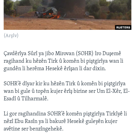
ÇAND Û HUNER
SERNIVÎS
SORANÎ
(Arşîv)
Learning English
Çavdêrîya Sûrî ya jibo Mirovan (SOHR) îro Duşemê
FOLLOW US
ragihand ku hêzên Tirk û komên bi piştgirîya wan li
gundên li herêma Hesekê êrîşan li dar dixin.
SOHR’ê dîyar kir ku hêzên Tirk û komên bi piştgirîya
Zimanên Din
wan bi gule û topên kujer êrîş birine ser Um El-Xêr, El-
Esadî û Tilharmalê.
Li gor ragihandina SOHR’ê komên piştgirîya Tirkîyê li
nêzî Ebu Rasîn ya li bakurê Hesekê guleyên kujer
avêtine ser benzîngehekê.