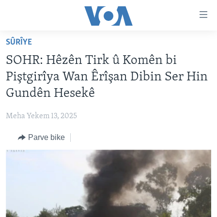
Lînkên
eksesibilîtî
Yekser
SÛRÎYE
here
DESTPÊK
SOHR: Hêzên Tirk û Komên bi
naveroka
NÛÇE
serekî
Piştgirîya Wan Êrîşan Dibin Ser Hin
HERÊMÊN KURDAN
Yekser
VÎDYO GALERÎ
Gundên Hesekê
here
AMERÎKA
FOTO GALERÎ
Malpera
Meha Yekem 13, 2025
TIRKÎYE
RADYO
serekî
Yekser
Parve bike
SÛRÎYE
HEVPEYVÎN
here
ÎRAQ
Lêgerînê
ÎRAN
ROJHILATA NAVÎN
CÎHAN