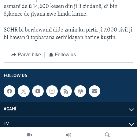
esmanî de û 14,600 kesên din jî li zindanê, di bin
êşkence de jîyana xwe hinda kirine.
SOHR bi berdewamî dide zanîn ku pirtir jî 7,000 sîvîl jî
bi hawan û topbarana serhildayan hatine kuştin.
Parve bike
Follow us
FOLLOW US
AGAHÎ
TV