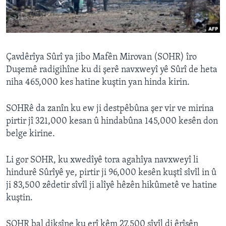
ÇAND Û HUNER
SERNIVÎS
SORANÎ
Çavdêrîya Sûrî ya jibo Mafên Mirovan (SOHR) îro
Duşemê radigihîne ku di şerê navxweyî yê Sûrî de heta
Learning English
niha 465,000 kes hatine kuştin yan hinda kirin.
FOLLOW US
SOHRê da zanîn ku ew ji destpêbûna şer vir ve mirina
pirtir jî 321,000 kesan û hindabûna 145,000 kesên don
belge kirine.
Zimanên Din
Li gor SOHR, ku xwedîyê tora agahîya navxweyî li
hindurê Sûrîyê ye, pirtir ji 96,000 kesên kuştî sîvîl in û
ji 83,500 zêdetir sîvîl ji alîyê hêzên hikûmetê ve hatine
kuştin.
SOHR bal dikşîne ku erî kêm 27,500 sîvîl di êrîşên