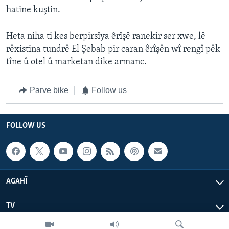
hatine kuştin.
Heta niha ti kes berpirsîya êrîşê ranekir ser xwe, lê
rêxistina tundrê El Şebab pir caran êrîşên wî rengî pêk
tîne û otel û marketan dike armanc.
Parve bike
Follow us
FOLLOW US
AGAHÎ
TV