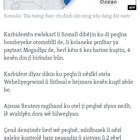
ÇAND Û HUNER
Somalia: Thủ tướng được chỉ định sẵn sàng xây dựng đất nước
SERNIVÎS
SORANÎ
Karbidestên ewlekarî li Somalî dibêjin ku di peqîna
bombeyeke otomobîlî de, li kolaneke şenîbar ya
Learning English
paytaxt Mogadîşu de, herî kêm 6 kes hatine kuştin, 4
kesên din jî birîndar bûn.
FOLLOW US
Karbidest dîyar dikin ku peqîn li nêzîkî otela
Weheliyeqewimî û îhtîmal e hejmara kesên kuştî zêde
be.
Zimanên Din
Ajansa Reuters ragihand ku otel ji peqînê zîyan nedît,
lê avahîyên dora wê hilweşîyan.
Çend demjimêr berî wê peqînê, mînîbusek li nêzî
xaleke kontrolê hate peqandin û ajotvan û 2 rêwî