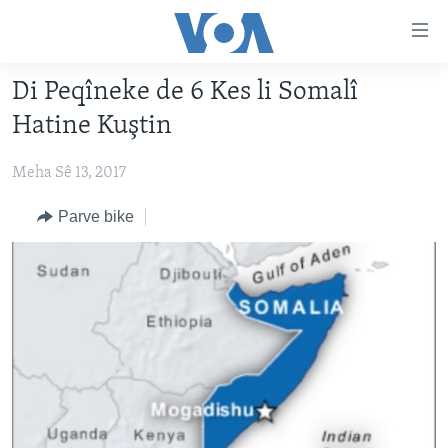
Lînkên
eksesibilîtî
Yekser
Di Peqîneke de 6 Kes li Somalî
here
DESTPÊK
Hatine Kuştin
naveroka
NÛÇE
serekî
Meha Sê 13, 2017
HERÊMÊN KURDAN
Yekser
VÎDYO GALERÎ
here
AMERÎKA
FOTO GALERÎ
Parve bike
Malpera
TIRKÎYE
RADYO
serekî
Yekser
SÛRÎYE
HEVPEYVÎN
here
ÎRAQ
Lêgerînê
ÎRAN
ROJHILATA NAVÎN
CÎHAN