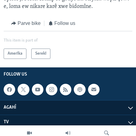
e, loma ew nikare karê xwe bidomîne.
Parve bike
Follow us
This item is part of
Amerîka
Serekî
FOLLOW US
AGAHÎ
TV