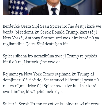
ÇAND Û HUNER
SERNIVÎS
SORANÎ
Berdevkê Qesra Sipî Sean Spicer îro Înê dest ji karê we
berda, bi sedema ku Serok Donald Trump, karsazê ji
Learning English
New Yorkê, Anthony Scaramucci wek dîrektorê nû ya
ragihandina Qesra Sipî destnîşan kir.
FOLLOW US
Spicer sibeha îro nerazîbûna xwe ji Trump re pêşkêş
kir û dû re jî karvekişîne xwe da.
Zimanên Din
Rojnameya New York Times ragihand ku Trump di
demjimer 10ê sibê de, Scaramucci bi fermi ji posta nû
re destnîşan kiriye û ji Spicer xwestiye ku li ser karê
xwe bimîne, lê wî qebûl nekiriye.
Spicer ji Serok Trump re gotiye ku biryara wî pir çewt