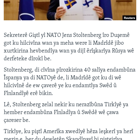
ÇAND Û HUNER
SERNIVÎS
SORANÎ
Sekreterê Giştî yî NATO Jens Stoltenberg îro Duşemê
got ku hilcivîna wan ya meha were li Madrîdê jibo
Learning English
xurtkirina hevbendîya wan ya dijî êrîşkarîya Rûsya wê
derfeteke dîrokî be.
FOLLOW US
Stoltenberg, di cîvîna pîrozkirina 40 salîya endambûna
Îspanya ya di NATOyê de, li Madrîdê got ku di wê
hilcivînê de ew çaverê ye ku endamtîya Swêd û
Zimanên Din
Fînlandîyê erê bikin.
Lê, Stoltenberg zelal nekir ku nerazîbûna Tirkîyê ya
hember endambûna Fînladîya û Swêdê wê çawa
çareser be.
Tirkîye, ku piştî Amerîka xwedîyê hêza leşkerî ya herî
mezin e, her du dewletên Skandînavî bi piştgirîya