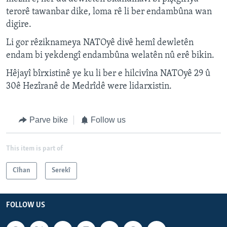
terorê tawanbar dike, loma rê li ber endambûna wan
digire.
Li gor rêziknameya NATOyê divê hemî dewletên
endam bi yekdengî endambûna welatên nû erê bikin.
Hêjayî bîrxistinê ye ku li ber e hilcivîna NATOyê 29 û
30ê Hezîranê de Medrîdê were lidarxistin.
Parve bike
Follow us
This item is part of
Cîhan
Serekî
FOLLOW US